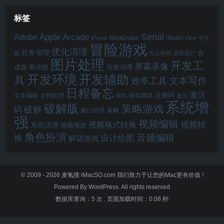
标签
Serial
Apple Arcade
Adobe
MarkDown
Studio One
iPhone
中文
冒险游戏
优化清理
任务管理
合
版
办公软件
原型设计
图片处理
开发工
屏幕录像
成器
商业版
垃圾清理
开发辅助
开发环境
具
文本写作
效率工具
日程备忘
激活
注册码
文本编辑
文档处理
模拟游戏
模拟
激活
系统增
破解版
策略游戏
破解
码
窗口管理
策略
强
视频编辑
视频转
视频格式转换
系统清理
视频播放
角色扮演
音频编辑
换
设计绘图
解谜游戏
© 2009 - 2026
麦氪搜 iMacSO.com
我们致力于让您的Mac更有价值 !
Powered By WordPress. All rights reserved
数据库查询：5 次
.
页面加载时间：0.08 秒