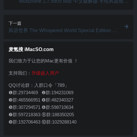
Mutazione 1.7.5805 Mac 中文破解版 手绘风冒险解
谜游戏
下一篇
风语世界 The Whispered World Special Edition 3.
2.0419 Mac 破解版 手绘风格冒险解谜游戏
麦氪搜 iMacSO.com
我们致力于让您的Mac更有价值 ！
支持我们：
升级超人用户
QQ讨论群：入群口令「789」
❶群:29734469 ❷群:194231069
❸群:465566951 ❹群:482340327
❺群:307294571 ❻群:598710634
❼群:597218363 ⑧群:188350205
❾群:192706463 ⑩群:1029288140