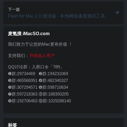
下一篇
Fleet for Mac 2.0 激活版 - 本地网络速度测试工具
麦氪搜 iMacSO.com
我们致力于让您的Mac更有价值 ！
支持我们：
升级超人用户
QQ讨论群：入群口令「789」
❶群:29734469 ❷群:194231069
❸群:465566951 ❹群:482340327
❺群:307294571 ❻群:598710634
❼群:597218363 ⑧群:188350205
❾群:192706463 ⑩群:1029288140
标签