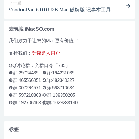
下一篇
VoodooPad 6.0.0 U2B Mac 破解版 记事本工具
麦氪搜 iMacSO.com
我们致力于让您的Mac更有价值 ！
支持我们：
升级超人用户
QQ讨论群：入群口令「789」
❶群:29734469 ❷群:194231069
❸群:465566951 ❹群:482340327
❺群:307294571 ❻群:598710634
❼群:597218363 ⑧群:188350205
❾群:192706463 ⑩群:1029288140
标签