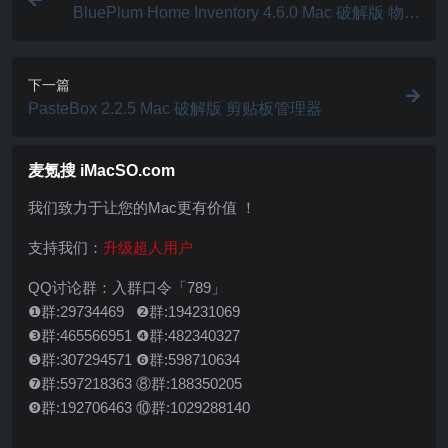
BluePlum Home Inventory 4.6.0 Mac 破解版 物品
信息管理软件
下一篇
PasteBox 2.2.5 Mac 破解版 剪贴板管理器
麦氪搜 iMacSO.com
我们致力于让您的Mac更有价值 ！
支持我们：
升级超人用户
QQ讨论群：入群口令「789」
❶群:29734469 ❷群:194231069
❸群:465566951 ❹群:482340327
❺群:307294571 ❻群:598710634
❼群:597218363 ⑧群:188350205
❾群:192706463 ⑩群:1029288140