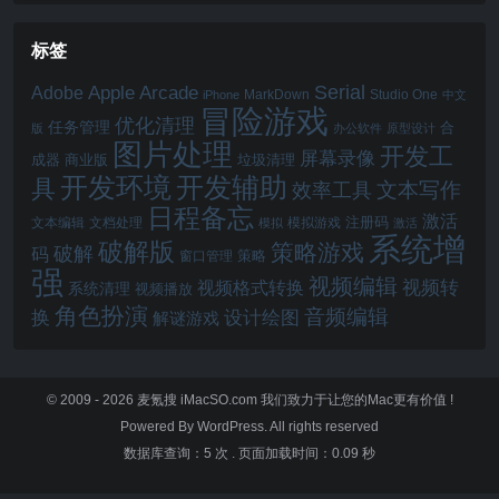
标签
Serial
Apple Arcade
Adobe
MarkDown
Studio One
iPhone
中文
冒险游戏
优化清理
任务管理
合
版
办公软件
原型设计
图片处理
开发工
屏幕录像
成器
商业版
垃圾清理
开发辅助
开发环境
具
文本写作
效率工具
日程备忘
激活
注册码
文本编辑
文档处理
模拟游戏
模拟
激活
系统增
破解版
策略游戏
破解
码
窗口管理
策略
强
视频编辑
视频转
视频格式转换
系统清理
视频播放
角色扮演
音频编辑
换
设计绘图
解谜游戏
© 2009 - 2026
麦氪搜 iMacSO.com
我们致力于让您的Mac更有价值 !
Powered By WordPress. All rights reserved
数据库查询：5 次
.
页面加载时间：0.09 秒