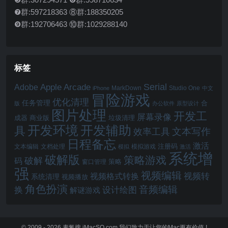
❼群:597218363 ⑧群:188350205
❾群:192706463 ⑩群:1029288140
标签
Serial
Apple Arcade
Adobe
MarkDown
Studio One
iPhone
中文
冒险游戏
优化清理
任务管理
合
版
办公软件
原型设计
图片处理
开发工
屏幕录像
成器
商业版
垃圾清理
开发辅助
开发环境
具
文本写作
效率工具
日程备忘
激活
注册码
文本编辑
文档处理
模拟游戏
模拟
激活
系统增
破解版
策略游戏
破解
码
窗口管理
策略
强
视频编辑
视频转
视频格式转换
系统清理
视频播放
角色扮演
音频编辑
换
设计绘图
解谜游戏
© 2009 - 2026
麦氪搜 iMacSO.com
我们致力于让您的Mac更有价值 !