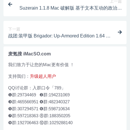
上一篇
Suzerain 1.1.8 Mac 破解版 基于文本互动的政治模
拟类游戏
下一篇
战团:装甲版 Brigador: Up-Armored Edition 1.64 Ma
c 破解版 复古风机甲射击游戏
麦氪搜 iMacSO.com
我们致力于让您的Mac更有价值 ！
支持我们：
升级超人用户
QQ讨论群：入群口令「789」
❶群:29734469 ❷群:194231069
❸群:465566951 ❹群:482340327
❺群:307294571 ❻群:598710634
❼群:597218363 ⑧群:188350205
❾群:192706463 ⑩群:1029288140