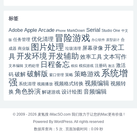
标签
Serial
Apple Arcade
Adobe
MarkDown
Studio One
iPhone
中文
冒险游戏
优化清理
任务管理
合
版
办公软件
原型设计
图片处理
开发工
屏幕录像
成器
商业版
垃圾清理
开发辅助
开发环境
具
文本写作
效率工具
日程备忘
激活
注册码
文本编辑
文档处理
模拟游戏
模拟
激活
系统增
破解版
策略游戏
破解
码
窗口管理
策略
强
视频编辑
视频转
视频格式转换
系统清理
视频播放
角色扮演
音频编辑
换
设计绘图
解谜游戏
© 2009 - 2026
麦氪搜 iMacSO.com
我们致力于让您的Mac更有价值 !
Powered By WordPress. All rights reserved
数据库查询：5 次
.
页面加载时间：0.09 秒