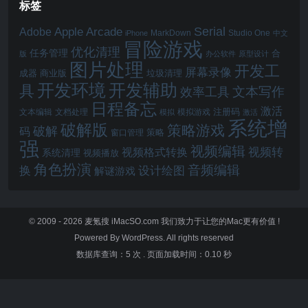
标签
Serial
Apple Arcade
Adobe
MarkDown
Studio One
iPhone
中文
冒险游戏
优化清理
任务管理
合
版
办公软件
原型设计
图片处理
开发工
屏幕录像
成器
商业版
垃圾清理
开发辅助
开发环境
具
文本写作
效率工具
日程备忘
激活
注册码
文本编辑
文档处理
模拟游戏
模拟
激活
系统增
破解版
策略游戏
破解
码
窗口管理
策略
强
视频编辑
视频转
视频格式转换
系统清理
视频播放
角色扮演
音频编辑
换
设计绘图
解谜游戏
© 2009 - 2026
麦氪搜 iMacSO.com
我们致力于让您的Mac更有价值 !
Powered By WordPress. All rights reserved
数据库查询：5 次
.
页面加载时间：0.10 秒