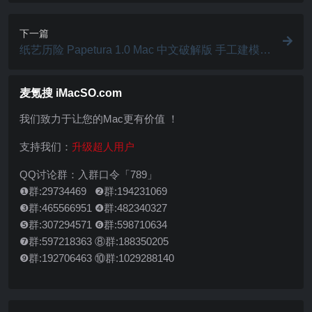
下一篇
纸艺历险 Papetura 1.0 Mac 中文破解版 手工建模的
解谜冒险游戏
麦氪搜 iMacSO.com
我们致力于让您的Mac更有价值 ！
支持我们：
升级超人用户
QQ讨论群：入群口令「789」
❶群:29734469 ❷群:194231069
❸群:465566951 ❹群:482340327
❺群:307294571 ❻群:598710634
❼群:597218363 ⑧群:188350205
❾群:192706463 ⑩群:1029288140