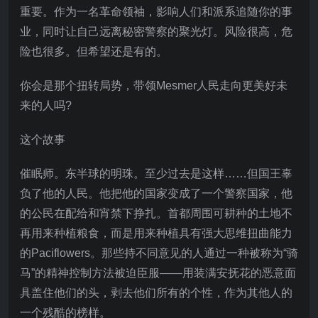
重要。作为一名革命领袖，影响人们和派系追随你的事
业，同时让自己远离秘密警察的聚光灯。风险很高，危
险也很多。但希望还是有的。
你会是那个扭转局势，带领Mesmer人民走向更美好未
来的人吗?
这个故事
催眠师。东半球的明珠。至少过去是这样……但国王辜
负了他的人民。他把他的国家变成了一个警察国家，他
的公民在配给和宵禁下挣扎。首都周围可耕种的土地不
再用来种植粮食，而是用来种植具有强大思维扭曲能力
的Paciflowers。那些持不同意见的人通过一种被称为“骑
马”的精神控制方法被迫臣服——用装满安抚花的恶意面
具盖住他们的头，剥去他们所有的个性，作为其他人的
一个残酷的榜样。