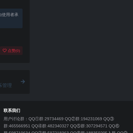
由使用者承
点赞(
0
)
J音乐管理
联系我们
用户讨论群：QQ①群:29734469 QQ②群:194231069 QQ③
群:465566951 QQ④群:482340327 QQ⑤群:307294571 QQ⑥