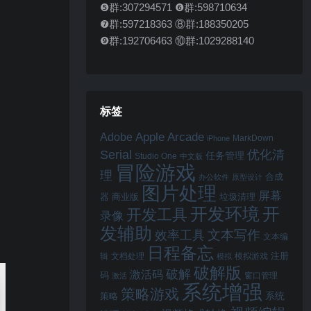
❺群:307294571 ❻群:598710634
❼群:597218363 ⑧群:188350205
❾群:192706463 ⑩群:1029288140
标签
Apple Arcade
Adobe
MarkDown
iPhone
Serial
优化清
任务管理
Studio One
中文版
冒险游戏
理
合成
办公软件
原型设计
图片处理
屏幕
器
商业版
垃圾清理
开
开发环境
开发工具
录像
发辅助
文本写作
效率工具
文本编
日程备忘
注册
辑
文档处理
模拟游戏
模拟
破解版
破解
激活码
码
窗口管理
激活
系统增强
策略游戏
系统
策略