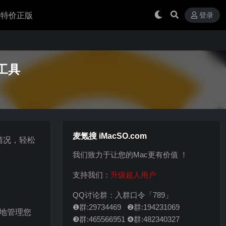
 买特价正版
登录
理工具
麦氪搜 iMacSO.com
使用情况，轻松
我们致力于让您的Mac更有价值 ！
支持我们：
升级超人用户
QQ讨论群：入群口令「789」
❶群:29734469 ❷群:194231069
松地管理您
❸群:465566951 ❹群:482340327