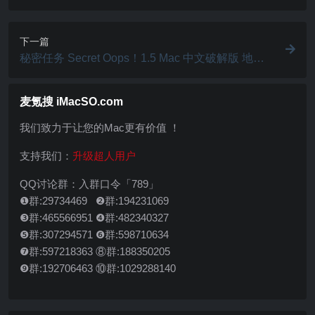
ac 破解版 LR/PS修饰磨皮调色插件
下一篇
秘密任务 Secret Oops！1.5 Mac 中文破解版 地区
性多人合作增强现实游戏游戏
麦氪搜 iMacSO.com
我们致力于让您的Mac更有价值 ！
支持我们：
升级超人用户
QQ讨论群：入群口令「789」
❶群:29734469 ❷群:194231069
❸群:465566951 ❹群:482340327
❺群:307294571 ❻群:598710634
❼群:597218363 ⑧群:188350205
❾群:192706463 ⑩群:1029288140