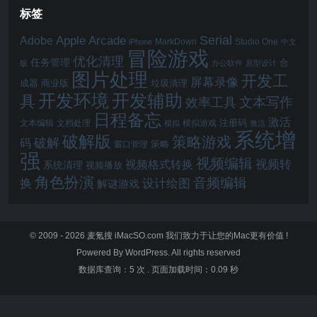
标签
Serial
Apple Arcade
Adobe
MarkDown
Studio One
iPhone
中文
冒险游戏
优化清理
任务管理
合
版
办公软件
原型设计
图片处理
开发工
屏幕录像
成器
商业版
垃圾清理
开发辅助
开发环境
具
文本写作
效率工具
日程备忘
激活
注册码
文本编辑
文档处理
模拟游戏
模拟
激活
系统增
破解版
策略游戏
破解
码
窗口管理
策略
强
视频编辑
视频转
视频格式转换
系统清理
视频播放
角色扮演
音频编辑
换
设计绘图
解谜游戏
© 2009 - 2026
麦氪搜 iMacSO.com
我们致力于让您的Mac更有价值 !
Powered By WordPress. All rights reserved
数据库查询：5 次
.
页面加载时间：0.09 秒