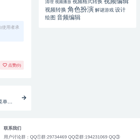
视频编辑
视频格式转换
清理
视频播放
角色扮演
视频转换
设计
解谜游戏
音频编辑
绘图
由使用者承
点赞(
0
)
美的菜单栏
联系我们
用户讨论群：QQ①群:29734469 QQ②群:194231069 QQ③