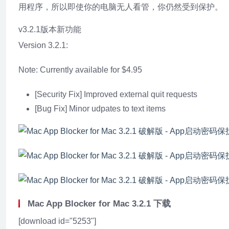
用程序，所以即使你的电脑无人看管，你仍然受到保护。
v3.2.1版本新功能
Version 3.2.1:
Note: Currently available for $4.95
[Security Fix] Improved external quit requests
[Bug Fix] Minor udpates to text items
Mac App Blocker for Mac 3.2.1 下载
[download id="5253"]