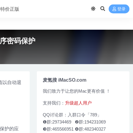
 买特价正版
登录
电脑程序密码保护
麦氪搜 iMacSO.com
时值以自动退
我们致力于让您的Mac更有价值 ！
支持我们：
升级超人用户
QQ讨论群：入群口令「789」
❶群:29734469 ❷群:194231069
受保护的应
❸群:465566951 ❹群:482340327