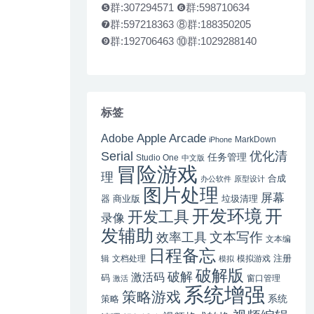
❺群:307294571 ❻群:598710634
❼群:597218363 ⑧群:188350205
❾群:192706463 ⑩群:1029288140
标签
Apple Arcade
Adobe
MarkDown
iPhone
Serial
优化清
任务管理
Studio One
中文版
冒险游戏
理
合成
办公软件
原型设计
图片处理
屏幕
器
商业版
垃圾清理
开
开发环境
开发工具
录像
发辅助
文本写作
效率工具
文本编
日程备忘
注册
辑
文档处理
模拟游戏
模拟
破解版
破解
激活码
码
窗口管理
激活
系统增强
策略游戏
系统
策略