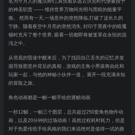
名为守月人的魔法师们,肩负着从远古洪荒时代便被授予
的神圣职责 —— 维持世界万物间光明与黑暗的能量平
衡。 然而有一天,一场意外的突然降临,打破了这长久的
宁静。随着夜空中月亮的突然消失, 封印于黑夜中的暗魇
顿时充斥了整个世界, 眼看一切都即将被笼罩在永恒的混
沌之中。
从塔底的昏迷中醒来后，为了找回自己丢失的记忆并发
掘导致那意外背后的真相，游戏的主角小男孩将由此和
玩家一起，与他的神秘小伙伴一道， 展开一段充满未知
的冒险之旅。
角色动画都是一帧一帧手绘的逐帧动画
一秒12帧，一帧三个图层，总共超过250套角色物件动
画，以及20分钟的过场动画！虽然过程耗时耗力，但是
对于热爱传统手绘风格的我们来说绝对是值得一试的挑