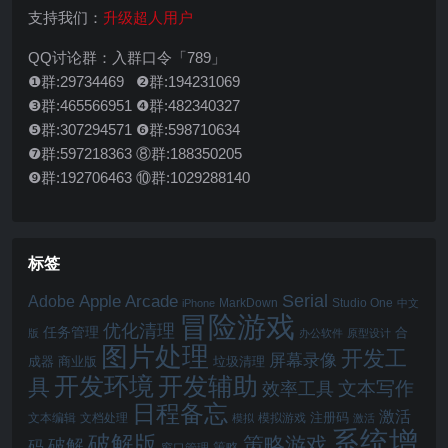
支持我们：
升级超人用户
QQ讨论群：入群口令「789」
❶群:29734469 ❷群:194231069
❸群:465566951 ❹群:482340327
❺群:307294571 ❻群:598710634
❼群:597218363 ⑧群:188350205
❾群:192706463 ⑩群:1029288140
标签
Serial
Apple Arcade
Adobe
MarkDown
Studio One
iPhone
中文
冒险游戏
优化清理
任务管理
合
版
办公软件
原型设计
图片处理
开发工
屏幕录像
成器
商业版
垃圾清理
开发辅助
开发环境
具
文本写作
效率工具
日程备忘
激活
注册码
文本编辑
文档处理
模拟游戏
模拟
激活
系统增
破解版
策略游戏
破解
码
窗口管理
策略