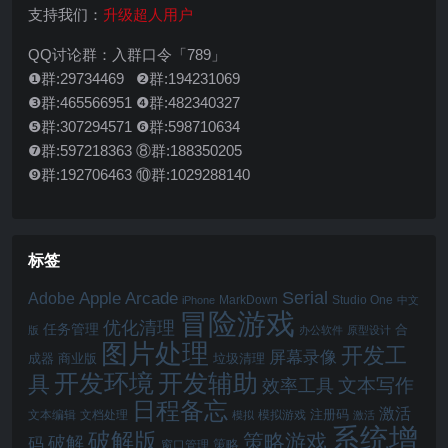
支持我们：
升级超人用户
QQ讨论群：入群口令「789」
❶群:29734469 ❷群:194231069
❸群:465566951 ❹群:482340327
❺群:307294571 ❻群:598710634
❼群:597218363 ⑧群:188350205
❾群:192706463 ⑩群:1029288140
标签
Serial
Apple Arcade
Adobe
MarkDown
Studio One
iPhone
中文
冒险游戏
优化清理
任务管理
合
版
办公软件
原型设计
图片处理
开发工
屏幕录像
成器
商业版
垃圾清理
开发辅助
开发环境
具
文本写作
效率工具
日程备忘
激活
注册码
文本编辑
文档处理
模拟游戏
模拟
激活
系统增
破解版
策略游戏
破解
码
窗口管理
策略