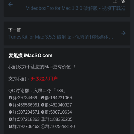
上一篇
VideoboxPro for Mac 1.3.0 破解版 - 视频下载器
下一篇
TunesKit for Mac 3.5.3 破解版 - 优秀的移除媒体DR
M保护工具
麦氪搜 iMacSO.com
我们致力于让您的Mac更有价值 ！
支持我们：
升级超人用户
QQ讨论群：入群口令「789」
❶群:29734469 ❷群:194231069
❸群:465566951 ❹群:482340327
❺群:307294571 ❻群:598710634
❼群:597218363 ⑧群:188350205
❾群:192706463 ⑩群:1029288140