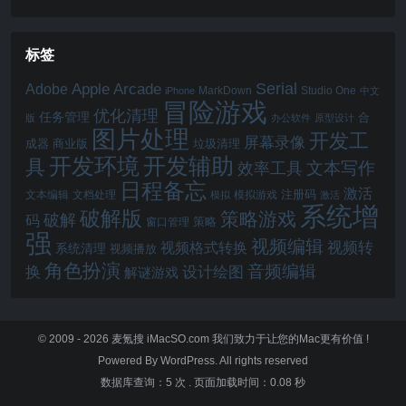
标签
Serial
Apple Arcade
Adobe
MarkDown
Studio One
iPhone
中文
冒险游戏
优化清理
任务管理
合
版
办公软件
原型设计
图片处理
开发工
屏幕录像
成器
商业版
垃圾清理
开发辅助
开发环境
具
文本写作
效率工具
日程备忘
激活
注册码
文本编辑
文档处理
模拟游戏
模拟
激活
系统增
破解版
策略游戏
破解
码
窗口管理
策略
强
视频编辑
视频转
视频格式转换
系统清理
视频播放
角色扮演
音频编辑
换
设计绘图
解谜游戏
© 2009 - 2026
麦氪搜 iMacSO.com
我们致力于让您的Mac更有价值 !
Powered By WordPress. All rights reserved
数据库查询：5 次
.
页面加载时间：0.08 秒