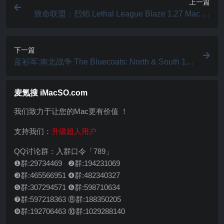
上一篇
致命联盟：烈焰 Lethal League Blaze 1.27 Mac 中
文破解版 棒球格斗游戏
下一篇
蓝衫军:南北战争 The Bluecoats: North & South 1.0
Mac 破解版 策略战棋SLG
麦氪搜 iMacSO.com
我们致力于让您的Mac更有价值 ！
支持我们：
升级超人用户
QQ讨论群：入群口令「789」
❶群:29734469 ❷群:194231069
❸群:465566951 ❹群:482340327
❺群:307294571 ❻群:598710634
❼群:597218363 ⑧群:188350205
❾群:192706463 ⑩群:1029288140