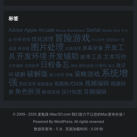
标签
Serial
Apple Arcade
Adobe
MarkDown
Studio One
iPhone
中文
冒险游戏
优化清理
任务管理
合
版
办公软件
原型设计
图片处理
开发工
屏幕录像
成器
商业版
垃圾清理
开发辅助
开发环境
具
文本写作
效率工具
日程备忘
激活
注册码
文本编辑
文档处理
模拟游戏
模拟
激活
系统增
破解版
策略游戏
破解
码
窗口管理
策略
强
视频编辑
视频转
视频格式转换
系统清理
视频播放
角色扮演
音频编辑
换
设计绘图
解谜游戏
© 2009 - 2026
麦氪搜 iMacSO.com
我们致力于让您的Mac更有价值 !
Powered By WordPress. All rights reserved
数据库查询：5 次
.
页面加载时间：0.09 秒