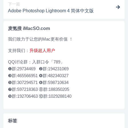
下一篇
Adobe Photoshop Lightroom 4 简体中文版
麦氪搜 iMacSO.com
我们致力于让您的Mac更有价值 ！
支持我们：
升级超人用户
QQ讨论群：入群口令「789」
❶群:29734469 ❷群:194231069
❸群:465566951 ❹群:482340327
❺群:307294571 ❻群:598710634
❼群:597218363 ⑧群:188350205
❾群:192706463 ⑩群:1029288140
标签