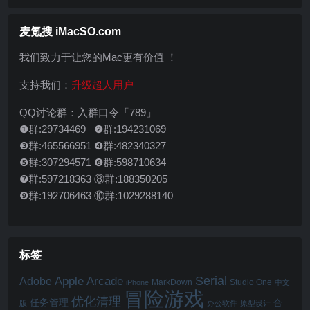
机"必备软件"
麦氪搜 iMacSO.com
我们致力于让您的Mac更有价值 ！
支持我们：
升级超人用户
QQ讨论群：入群口令「789」
❶群:29734469 ❷群:194231069
❸群:465566951 ❹群:482340327
❺群:307294571 ❻群:598710634
❼群:597218363 ⑧群:188350205
❾群:192706463 ⑩群:1029288140
标签
Serial
Apple Arcade
Adobe
MarkDown
Studio One
iPhone
中文
冒险游戏
优化清理
任务管理
合
版
办公软件
原型设计