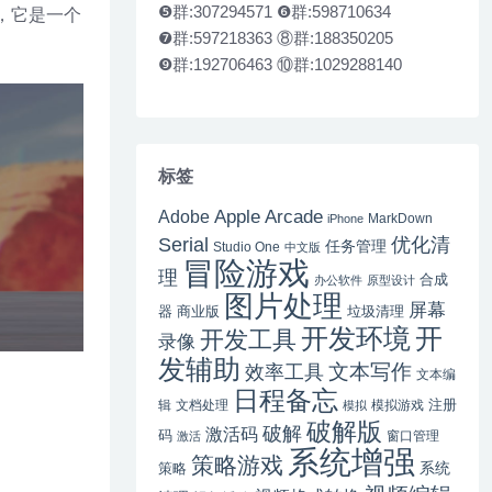
❺群:307294571 ❻群:598710634
，它是一个
❼群:597218363 ⑧群:188350205
❾群:192706463 ⑩群:1029288140
标签
Apple Arcade
Adobe
MarkDown
iPhone
Serial
优化清
任务管理
Studio One
中文版
冒险游戏
理
合成
办公软件
原型设计
图片处理
屏幕
器
商业版
垃圾清理
开
开发环境
开发工具
录像
发辅助
文本写作
效率工具
文本编
日程备忘
注册
辑
文档处理
模拟游戏
模拟
破解版
破解
激活码
码
窗口管理
激活
系统增强
策略游戏
系统
策略