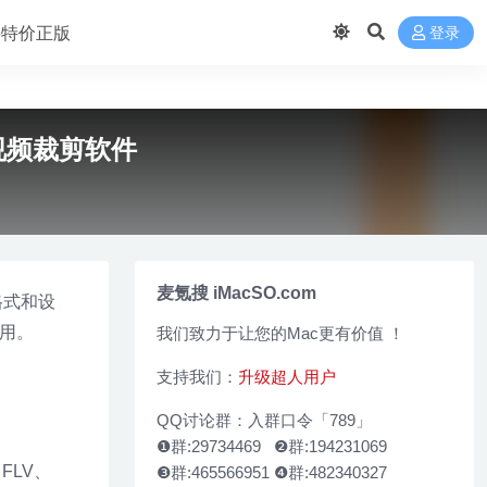
 买特价正版
登录
版 - 视频裁剪软件
麦氪搜 iMacSO.com
的格式和设
好用。
我们致力于让您的Mac更有价值 ！
支持我们：
升级超人用户
QQ讨论群：入群口令「789」
❶群:29734469 ❷群:194231069
FLV、
❸群:465566951 ❹群:482340327