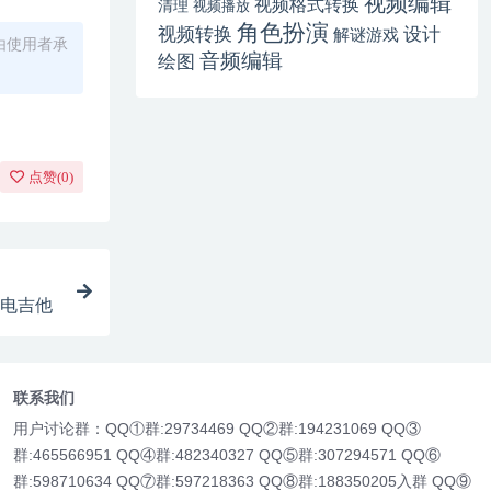
视频编辑
视频格式转换
清理
视频播放
角色扮演
视频转换
设计
解谜游戏
由使用者承
音频编辑
绘图
点赞(
0
)
 真实电吉他
联系我们
用户讨论群：QQ①群:29734469 QQ②群:194231069 QQ③
群:465566951 QQ④群:482340327 QQ⑤群:307294571 QQ⑥
群:598710634 QQ⑦群:597218363 QQ⑧群:188350205入群 QQ⑨