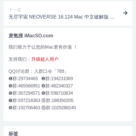
下一篇
无尽宇宙 NEOVERSE 16.124 Mac 中文破解版 卡
牌策略类游戏
麦氪搜 iMacSO.com
我们致力于让您的Mac更有价值 ！
支持我们：
升级超人用户
QQ讨论群：入群口令「789」
❶群:29734469 ❷群:194231069
❸群:465566951 ❹群:482340327
❺群:307294571 ❻群:598710634
❼群:597218363 ⑧群:188350205
❾群:192706463 ⑩群:1029288140
标签