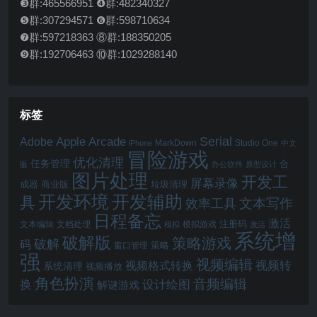
❸群:465566951 ❹群:482340327
❺群:307294571 ❻群:598710634
❼群:597218363 ⑧群:188350205
❾群:192706463 ⑩群:1029288140
标签
Serial
Apple Arcade
Adobe
MarkDown
Studio One
iPhone
中文
冒险游戏
优化清理
任务管理
合
版
办公软件
原型设计
图片处理
开发工
屏幕录像
成器
商业版
垃圾清理
开发辅助
开发环境
具
文本写作
效率工具
日程备忘
激活
注册码
文本编辑
文档处理
模拟游戏
模拟
激活
系统增
破解版
策略游戏
破解
码
窗口管理
策略
强
视频编辑
视频转
视频格式转换
系统清理
视频播放
角色扮演
音频编辑
换
设计绘图
解谜游戏