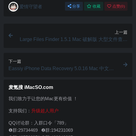
爱情守望者
分享
收藏
点赞(
0
)
上一篇
Large Files Finder 1.5.1 Mac 破解版 大型文件查找
工具
下一篇
Eassiy iPhone Data Recovery 5.0.16 Mac 中文破
解版 iPhone数据恢复工具
麦氪搜 iMacSO.com
我们致力于让您的Mac更有价值 ！
支持我们：
升级超人用户
QQ讨论群：入群口令「789」
❶群:29734469 ❷群:194231069