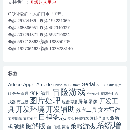
支持我们：
升级超人用户
QQ讨论群：入群口令「789」
❶群:29734469 ❷群:194231069
❸群:465566951 ❹群:482340327
❺群:307294571 ❻群:598710634
❼群:597218363 ⑧群:188350205
❾群:192706463 ⑩群:1029288140
标签
Serial
Apple Arcade
Adobe
MarkDown
Studio One
iPhone
中文
冒险游戏
优化清理
任务管理
合
版
办公软件
原型设计
图片处理
开发工
屏幕录像
成器
商业版
垃圾清理
开发辅助
开发环境
具
文本写作
效率工具
日程备忘
激活
注册码
文本编辑
文档处理
模拟游戏
模拟
激活
系统增
破解版
策略游戏
破解
码
窗口管理
策略