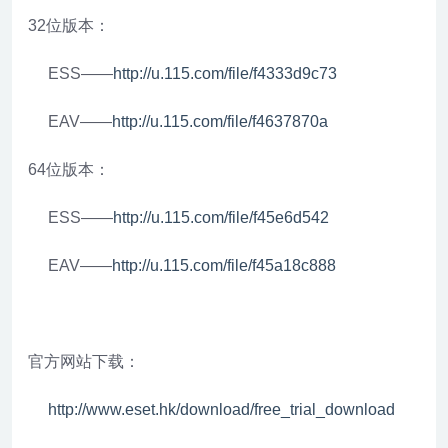
32位版本：
ESS——
http://u.115.com/file/f4333d9c73
EAV——
http://u.115.com/file/f4637870a
64位版本：
ESS——
http://u.115.com/file/f45e6d542
EAV——
http://u.115.com/file/f45a18c888
官方网站下载：
http://www.eset.hk/download/free_trial_download