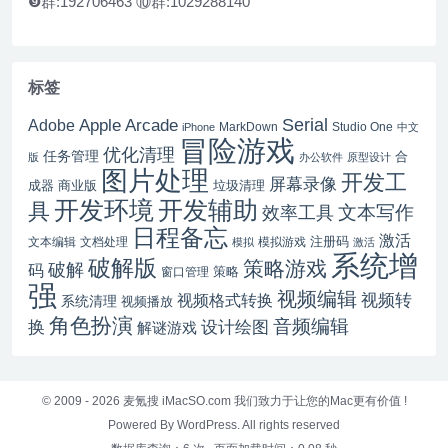
❾群:192706463 ⑩群:1029288140
标签
Serial
Apple Arcade
Adobe
MarkDown
Studio One
iPhone
中文
冒险游戏
优化清理
任务管理
合
版
办公软件
原型设计
图片处理
开发工
屏幕录像
成器
商业版
垃圾清理
开发辅助
开发环境
具
文本写作
效率工具
日程备忘
激活
注册码
文本编辑
文档处理
模拟游戏
模拟
激活
系统增
破解版
策略游戏
破解
码
窗口管理
策略
强
视频编辑
视频转
视频格式转换
系统清理
视频播放
角色扮演
音频编辑
换
设计绘图
解谜游戏
© 2009 - 2026
麦氪搜 iMacSO.com
我们致力于让您的Mac更有价值 !
Powered By WordPress. All rights reserved