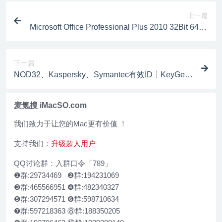
上一篇
Microsoft Office Professional Plus 2010 32Bit 64Bit
简体中文版┆自动破解激活
下一篇
NOD32、Kaspersky、Symantec有效ID┆KeyGen
┆获取破解
麦氪搜 iMacSO.com
我们致力于让您的Mac更有价值 ！
支持我们：
升级超人用户
QQ讨论群：入群口令「789」
❶群:29734469 ❷群:194231069
❸群:465566951 ❹群:482340327
❺群:307294571 ❻群:598710634
❼群:597218363 ⑧群:188350205