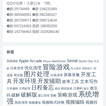
QQ讨论群：入群口令「789」
❶群:29734469 ❷群:194231069
❸群:465566951 ❹群:482340327
❺群:307294571 ❻群:598710634
❼群:597218363 ⑧群:188350205
❾群:192706463 ⑩群:1029288140
标签
Serial
Apple Arcade
Adobe
MarkDown
Studio One
iPhone
中文
冒险游戏
优化清理
任务管理
合
版
办公软件
原型设计
图片处理
开发工
屏幕录像
成器
商业版
垃圾清理
开发辅助
开发环境
具
文本写作
效率工具
日程备忘
激活
注册码
文本编辑
文档处理
模拟游戏
模拟
激活
系统增
破解版
策略游戏
破解
码
窗口管理
策略
强
视频编辑
视频转
视频格式转换
系统清理
视频播放