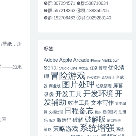
❺群:307294571 ❻群:598710634
❼群:597218363 ⑧群:188350205
❾群:192706463 ⑩群:1029288140
片/壁纸，所
标签
Apple Arcade
Adobe
MarkDown
iPhone
大片——如果
Serial
优化清
任务管理
Studio One
中文版
冒险游戏
理
合成
办公软件
原型设计
图片处理
屏幕
器
商业版
垃圾清理
开
开发环境
开发工具
录像
发辅助
文本写作
效率工具
文本编
日程备忘
注册
辑
文档处理
模拟游戏
模拟
破解版
表;
破解
激活码
码
窗口管理
激活
系统增强
策略游戏
系统
策略