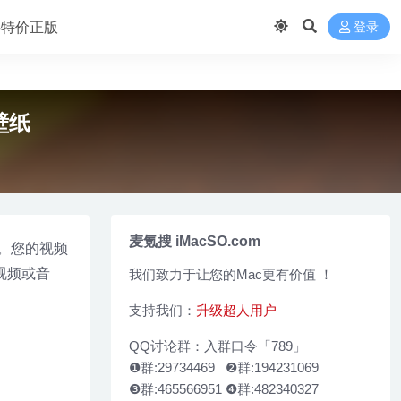
 买特价正版
登录
面壁纸
麦氪搜 iMacSO.com
输。您的视频
视频或音
我们致力于让您的Mac更有价值 ！
支持我们：
升级超人用户
QQ讨论群：入群口令「789」
❶群:29734469 ❷群:194231069
❸群:465566951 ❹群:482340327