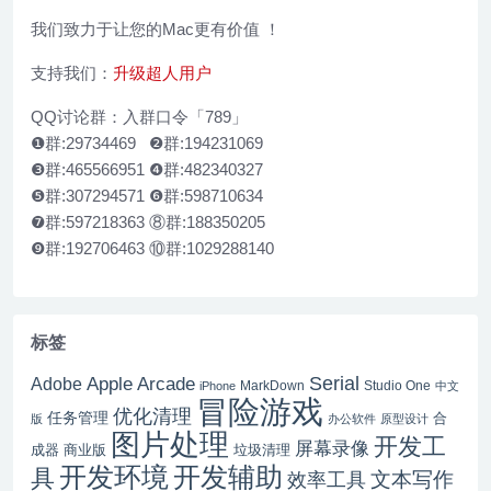
我们致力于让您的Mac更有价值 ！
支持我们：
升级超人用户
QQ讨论群：入群口令「789」
❶群:29734469 ❷群:194231069
❸群:465566951 ❹群:482340327
❺群:307294571 ❻群:598710634
❼群:597218363 ⑧群:188350205
❾群:192706463 ⑩群:1029288140
标签
Serial
Apple Arcade
Adobe
MarkDown
Studio One
iPhone
中文
冒险游戏
优化清理
任务管理
合
版
办公软件
原型设计
图片处理
开发工
屏幕录像
成器
商业版
垃圾清理
开发辅助
开发环境
具
文本写作
效率工具