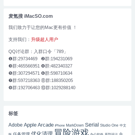
Mac 破解版 区块链安全概念与现代策略塔防游戏
麦氪搜 iMacSO.com
我们致力于让您的Mac更有价值 ！
支持我们：
升级超人用户
QQ讨论群：入群口令「789」
❶群:29734469 ❷群:194231069
❸群:465566951 ❹群:482340327
❺群:307294571 ❻群:598710634
❼群:597218363 ⑧群:188350205
❾群:192706463 ⑩群:1029288140
标签
Serial
Apple Arcade
Adobe
MarkDown
Studio One
iPhone
中文
冒险游戏
优化清理
任务管理
合
版
办公软件
原型设计