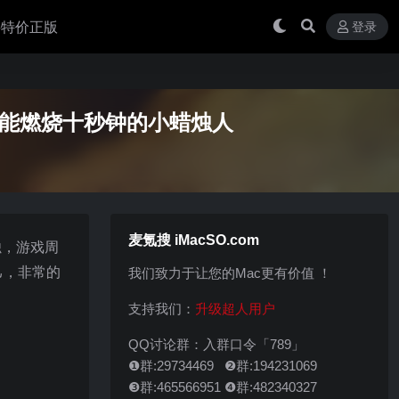
 买特价正版
登录
版 - 一根只能燃烧十秒钟的小蜡烛人
麦氪搜 iMacSO.com
烛，游戏周
己，非常的
我们致力于让您的Mac更有价值 ！
支持我们：
升级超人用户
QQ讨论群：入群口令「789」
❶群:29734469 ❷群:194231069
❸群:465566951 ❹群:482340327