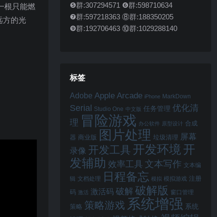
❺群:307294571 ❻群:598710634
扮演一根只能燃
❼群:597218363 ⑧群:188350205
远方的光
❾群:192706463 ⑩群:1029288140
标签
Apple Arcade
Adobe
MarkDown
iPhone
Serial
优化清
任务管理
Studio One
中文版
冒险游戏
理
合成
办公软件
原型设计
图片处理
屏幕
器
商业版
垃圾清理
开
开发环境
开发工具
录像
发辅助
文本写作
效率工具
文本编
日程备忘
注册
辑
文档处理
模拟游戏
模拟
破解版
破解
激活码
码
窗口管理
激活
系统增强
策略游戏
系统
策略