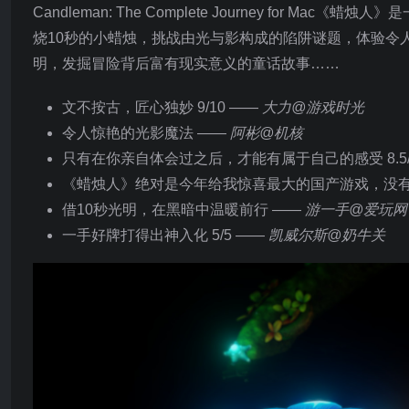
Candleman: The Complete Journey fo
烧10秒的小蜡烛，挑战由光与影构成的陷阱谜题，体验令
明，发掘冒险背后富有现实意义的童话故事……
文不按古，匠心独妙 9/10 ——
大力@游戏时光
令人惊艳的光影魔法 ——
阿彬@机核
只有在你亲自体会过之后，才能有属于自己的感受 8.5/
《蜡烛人》绝对是今年给我惊喜最大的国产游戏，没有
借10秒光明，在黑暗中温暖前行 ——
游一手@爱玩网
一手好牌打得出神入化 5/5 ——
凯威尔斯@奶牛关