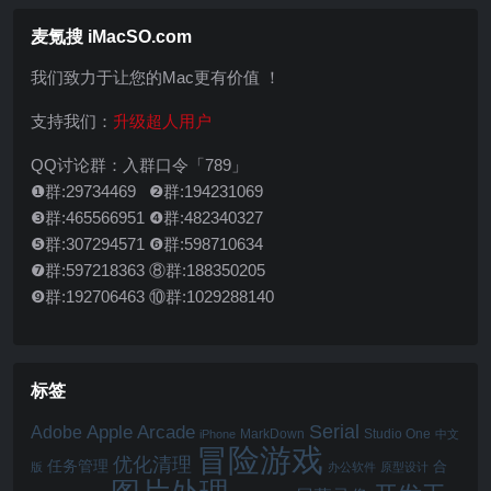
麦氪搜 iMacSO.com
我们致力于让您的Mac更有价值 ！
支持我们：
升级超人用户
QQ讨论群：入群口令「789」
❶群:29734469 ❷群:194231069
❸群:465566951 ❹群:482340327
❺群:307294571 ❻群:598710634
❼群:597218363 ⑧群:188350205
❾群:192706463 ⑩群:1029288140
标签
Serial
Apple Arcade
Adobe
MarkDown
Studio One
iPhone
中文
冒险游戏
优化清理
任务管理
合
版
办公软件
原型设计