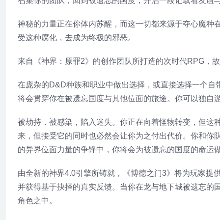
召集你的团队，回到被遗忘的国度，开启一段记载着友谊
神秘的力量正在你体内苏醒，而这一切都来源于夺心魔种
受这种腐化，去成为终极的邪恶。
来自《神界：原罪2》的创作团队所打造的次时代RPG，
在庞杂的D&D种族和职业中做出选择，或直接选择一个自
将会贯穿你在被遗忘国度与其他位面的旅途。你可以独自
被劫持，被感染，陷入迷失。你正在向着怪物转变，但这
来，但接受它的同时也必然会让你为之付出代价。你和你
的异界位面力量的争锋中，你将会为被遗忘的国度的命运
由全新的神界4.0引擎所铸就，《博德之门3》将为玩家
并获得基于抉择的真实反馈。当你在龙与地下城被遗忘的
角色之中。