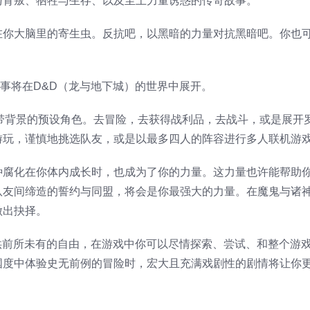
与背叛、牺牲与生存、以及至上力量诱惑的传奇故事。
在你大脑里的寄生虫。反抗吧，以黑暗的力量对抗黑暗吧。你也
故事将在D&D（龙与地下城）的世界中展开。
带背景的预设角色。去冒险，去获得战利品，去战斗，或是展开
游玩，谨慎地挑选队友，或是以最多四人的阵容进行多人联机游
种腐化在你体内成长时，也成为了你的力量。这力量也许能帮助
队友间缔造的誓约与同盟，将会是你最强大的力量。在魔鬼与诸
做出抉择。
提供前所未有的自由，在游戏中你可以尽情探索、尝试、和整个游
国度中体验史无前例的冒险时，宏大且充满戏剧性的剧情将让你