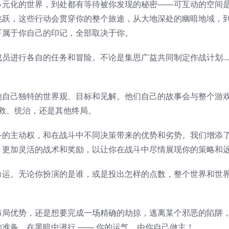
多元化的世界，到处都有等待被你发现的秘密——可互动的空间
跳跃，这些行动会贯穿你的整个旅途，从大地深处的幽暗地域，
下属于你自己的印记，全部取决于你。
员进行各自的任务和冒险。不论是集思广益共同制定作战计划..
他自己独特的世界观、目标和见解。他们自己的故事会与整个游
拯救、统治，还是其他终局。
斗的主动权，和在战斗中不同决策带来的优势和劣势。我们增添
、更加灵活的战术和奖励，以让你在战斗中尽情展现你的策略和
命运。无论你扮演的是谁，或是投出怎样的点数，整个世界和世
布局优势，还是想要完成一场精确的劫掠，逃离某个邪恶的陷阱
准备，在黑暗中潜行 —— 你的运气，由你自己做主！