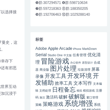
❺群:307294571 ❻群:598710634
❼群:597218363 ⑧群:188350205
可以选择接
❾群:192706463 ⑩群:1029288140
标签
罗曼史，这
Apple Arcade
Adobe
戏。
MarkDown
iPhone
Serial
优化清
任务管理
Studio One
中文版
冒险游戏
你幸存下
理
合成
办公软件
原型设计
图片处理
神还有邪恶
屏幕
器
商业版
垃圾清理
开
开发环境
开发工具
录像
发辅助
文本写作
效率工具
文本编
戏世界互动
日程备忘
注册
辑
文档处理
模拟游戏
模拟
更加沉浸于
破解版
破解
激活码
码
窗口管理
激活
系统增强
策略游戏
系统
策略