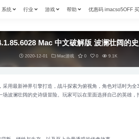
系统
行业
游戏
帮助
优惠码 imacso5OFF
e 3 4.1.85.6028 Mac 中文破解版 波
2020-12-01
Mac游戏
0
0
9.1K
游戏，采用最新神界引擎打造，战斗探索为俯视角，角色对话时为全
则，打造一场波澜壮阔的史诗级冒险。玩家可以在里面选择自己的英雄
。