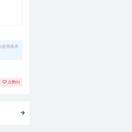
由使用者承
点赞(
0
)