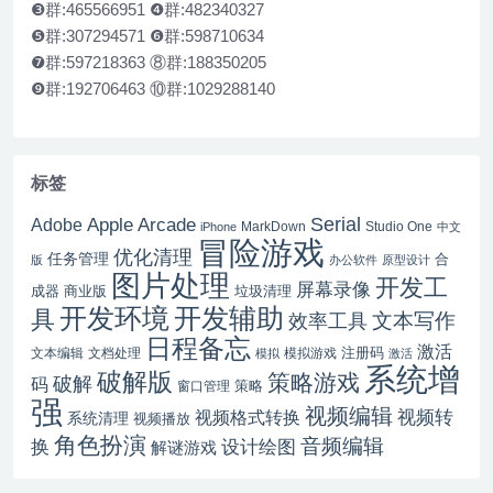
❸群:465566951 ❹群:482340327
❺群:307294571 ❻群:598710634
❼群:597218363 ⑧群:188350205
❾群:192706463 ⑩群:1029288140
标签
Serial
Apple Arcade
Adobe
MarkDown
Studio One
iPhone
中文
冒险游戏
优化清理
任务管理
合
版
办公软件
原型设计
图片处理
开发工
屏幕录像
成器
商业版
垃圾清理
开发辅助
开发环境
具
文本写作
效率工具
日程备忘
激活
注册码
文本编辑
文档处理
模拟游戏
模拟
激活
系统增
破解版
策略游戏
破解
码
窗口管理
策略
强
视频编辑
视频转
视频格式转换
系统清理
视频播放
角色扮演
音频编辑
换
设计绘图
解谜游戏