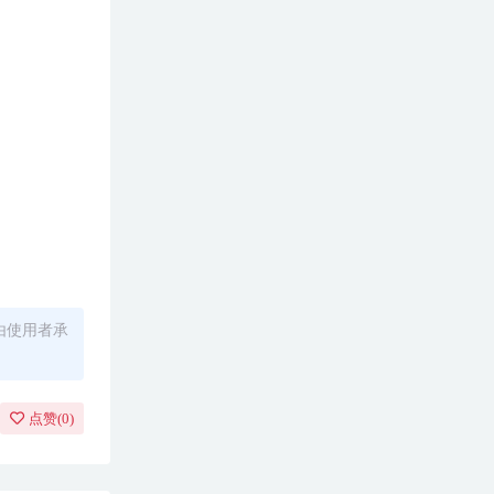
由使用者承
点赞(
0
)