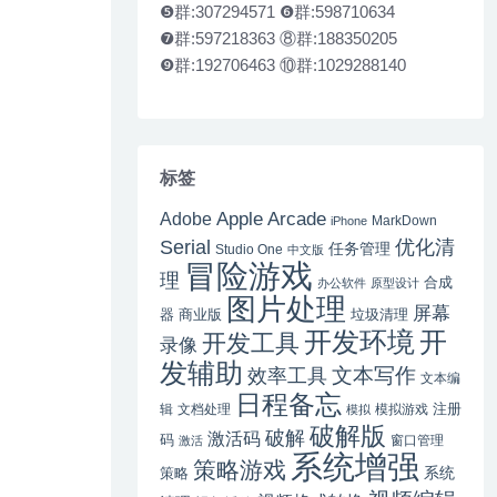
❺群:307294571 ❻群:598710634
❼群:597218363 ⑧群:188350205
❾群:192706463 ⑩群:1029288140
标签
Apple Arcade
Adobe
MarkDown
iPhone
Serial
优化清
任务管理
Studio One
中文版
冒险游戏
理
合成
办公软件
原型设计
图片处理
屏幕
器
商业版
垃圾清理
开
开发环境
开发工具
录像
发辅助
文本写作
效率工具
文本编
日程备忘
注册
辑
文档处理
模拟游戏
模拟
破解版
破解
激活码
码
窗口管理
激活
系统增强
策略游戏
系统
策略