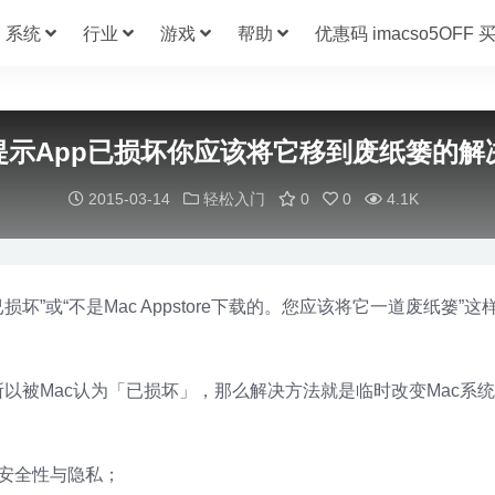
系统
行业
游戏
帮助
优惠码 imacso5OFF
c提示App已损坏你应该将它移到废纸篓的解
2015-03-14
轻松入门
0
0
4.1K
已损坏”或“不是Mac Appstore下载的。您应该将它一道废纸篓”
以被Mac认为「已损坏」，那么解决方法就是临时改变Mac系
安全性与隐私；