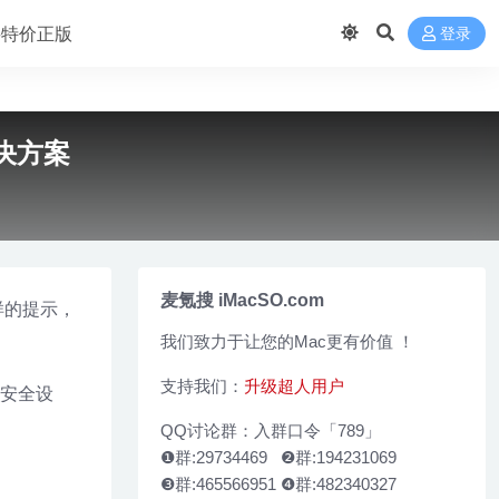
 买特价正版
登录
决方案
麦氪搜 iMacSO.com
这样的提示，
我们致力于让您的Mac更有价值 ！
支持我们：
升级超人用户
统安全设
QQ讨论群：入群口令「789」
❶群:29734469 ❷群:194231069
❸群:465566951 ❹群:482340327