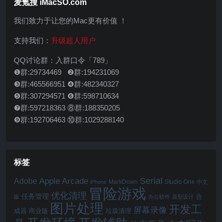
麦氪搜 iMacSO.com
我们致力于让您的Mac更有价值 ！
支持我们：
升级超人用户
QQ讨论群：入群口令「789」
❶群:29734469 ❷群:194231069
❸群:465566951 ❹群:482340327
❺群:307294571 ❻群:598710634
❼群:597218363 ⑧群:188350205
❾群:192706463 ⑩群:1029288140
标签
Serial
Apple Arcade
Adobe
MarkDown
Studio One
iPhone
中文
冒险游戏
优化清理
任务管理
合
版
办公软件
原型设计
图片处理
开发工
屏幕录像
成器
商业版
垃圾清理