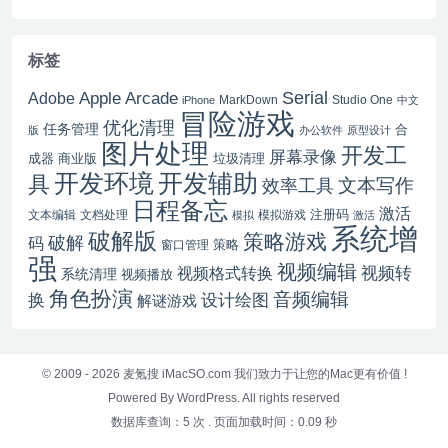
标签
Serial
Apple Arcade
Adobe
MarkDown
Studio One
iPhone
中文
冒险游戏
优化清理
任务管理
合
版
办公软件
原型设计
图片处理
开发工
屏幕录像
成器
商业版
垃圾清理
开发辅助
开发环境
具
文本写作
效率工具
日程备忘
激活
注册码
文本编辑
文档处理
模拟游戏
模拟
激活
系统增
破解版
策略游戏
破解
码
窗口管理
策略
强
视频编辑
视频转
视频格式转换
系统清理
视频播放
角色扮演
音频编辑
换
设计绘图
解谜游戏
© 2009 - 2026
麦氪搜 iMacSO.com
我们致力于让您的Mac更有价值 !
Powered By WordPress. All rights reserved
数据库查询：5 次
.
页面加载时间：0.09 秒