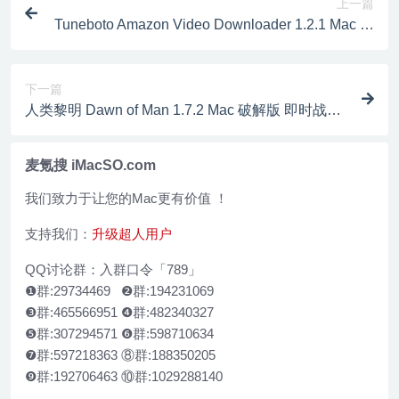
上一篇
Tuneboto Amazon Video Downloader 1.2.1 Mac 破
解版 Amazon视频下载工具
下一篇
人类黎明 Dawn of Man 1.7.2 Mac 破解版 即时战略
类型的模拟游戏
麦氪搜 iMacSO.com
我们致力于让您的Mac更有价值 ！
支持我们：
升级超人用户
QQ讨论群：入群口令「789」
❶群:29734469 ❷群:194231069
❸群:465566951 ❹群:482340327
❺群:307294571 ❻群:598710634
❼群:597218363 ⑧群:188350205
❾群:192706463 ⑩群:1029288140