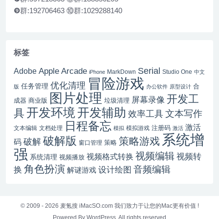
❾群:192706463 ⑩群:1029288140
标签
Serial
Apple Arcade
Adobe
MarkDown
Studio One
iPhone
中文
冒险游戏
优化清理
任务管理
合
版
办公软件
原型设计
图片处理
开发工
屏幕录像
成器
商业版
垃圾清理
开发辅助
开发环境
具
文本写作
效率工具
日程备忘
激活
注册码
文本编辑
文档处理
模拟游戏
模拟
激活
系统增
破解版
策略游戏
破解
码
窗口管理
策略
强
视频编辑
视频转
视频格式转换
系统清理
视频播放
角色扮演
音频编辑
换
设计绘图
解谜游戏
© 2009 - 2026
麦氪搜 iMacSO.com
我们致力于让您的Mac更有价值 !
Powered By WordPress. All rights reserved