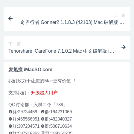
上一篇
奇界行者 Gonner2 1.1.8.3 (42103) Mac 破解版 2D
横版动作冒险游戏
下一篇
Tenorshare iCareFone 7.1.0.2 Mac 中文破解版 iOS
设备优化加速工具
麦氪搜 iMacSO.com
我们致力于让您的Mac更有价值 ！
支持我们：
升级超人用户
QQ讨论群：入群口令「789」
❶群:29734469 ❷群:194231069
❸群:465566951 ❹群:482340327
❺群:307294571 ❻群:598710634
❼群:597218363 ⑧群:188350205