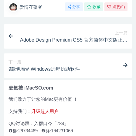
爱情守望者
分享
收藏
点赞(
0
)
上一篇
Adobe Design Premium CS5 官方简体中文版正式
版┆破解补丁┆KeyGen┆下载
下一篇
9款免费的Windows远程协助软件
麦氪搜 iMacSO.com
我们致力于让您的Mac更有价值 ！
支持我们：
升级超人用户
QQ讨论群：入群口令「789」
❶群:29734469 ❷群:194231069