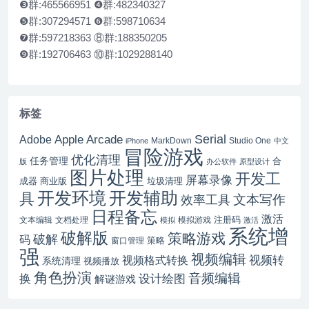
❸群:465566951 ❹群:482340327
❺群:307294571 ❻群:598710634
❼群:597218363 ⑧群:188350205
❾群:192706463 ⑩群:1029288140
标签
Serial
Apple Arcade
Adobe
MarkDown
Studio One
iPhone
中文
冒险游戏
优化清理
任务管理
合
版
办公软件
原型设计
图片处理
开发工
屏幕录像
成器
商业版
垃圾清理
开发辅助
开发环境
具
文本写作
效率工具
日程备忘
激活
注册码
文本编辑
文档处理
模拟游戏
模拟
激活
系统增
破解版
策略游戏
破解
码
窗口管理
策略
强
视频编辑
视频转
视频格式转换
系统清理
视频播放
角色扮演
音频编辑
换
设计绘图
解谜游戏