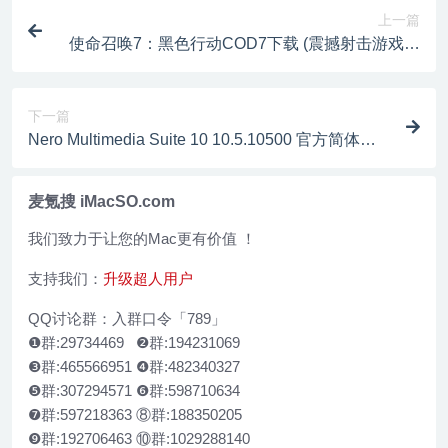
上一篇
使命召唤7：黑色行动COD7下载 (震撼射击游戏超
大作！)
下一篇
Nero Multimedia Suite 10 10.5.10500 官方简体中
文版下载┆序列号
麦氪搜 iMacSO.com
我们致力于让您的Mac更有价值 ！
支持我们：
升级超人用户
QQ讨论群：入群口令「789」
❶群:29734469 ❷群:194231069
❸群:465566951 ❹群:482340327
❺群:307294571 ❻群:598710634
❼群:597218363 ⑧群:188350205
❾群:192706463 ⑩群:1029288140