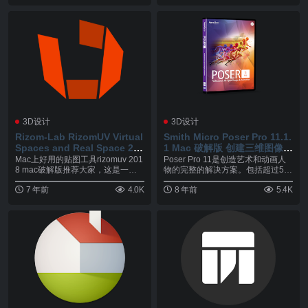
3D设计
3D设计
Rizom-Lab RizomUV Virtual
Smith Micro Poser Pro 11.1.
Spaces and Real Space 201
1 Mac 破解版 创建三维图像和
8.0.171 Mac 破解版 UV软件
动画
Mac上好用的贴图工具rizomuv 201
Poser Pro 11是创造艺术和动画人
8 mac破解版推荐大家，这是一款
物的完整的解决方案。包括超过5 G
专...
B的...
7 年前
4.0K
8 年前
5.4K