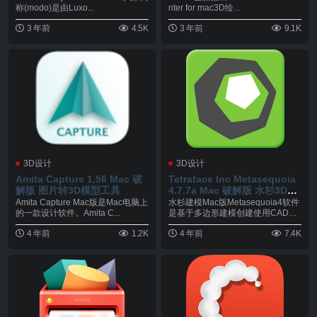
命
称(modo)是由Luxo...
nter for mac3D绘...
3 年前
4.5K
3 年前
9.1K
3D设计
3D设计
Amita Capture 1.56 Mac 破
Tetraface Inc Metasequoia
解版 图片转3D模型工具
4.7.7a Mac 破解版 水杉3D建
模软件
Amita Capture Mac版是Mac电脑上
水杉建模Mac版Metasequoia4软件
的一款设计软件。Amita C...
是基于多边形建模创建使用CAD和
3D...
4 年前
1.2K
4 年前
7.4K