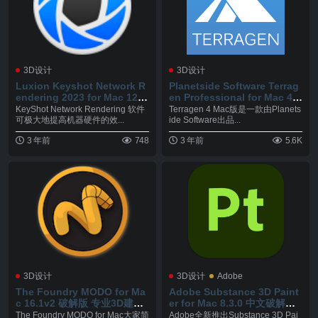
3D设计
3D设计
Luxion Keyshot Network R
Planetside Software Terrag
endering 2023 for Mac 12.2.
en Professional for Mac 4.
2.4 中文破解版 在网络上进行
7.15 破解版 自然环境渲染大
KeyShot Network Rendering 软件
Terragen 4 Mac版是一款由Planets
渲染
师
可极大地提高机器硬件的效...
ide Software出品...
3 年前
748
3 年前
5.6K
3D设计
3D设计
Adobe
The Foundry MODO for Ma
Adobe Substance 3D Paint
c 16.1v2 破解版 专业3D建模
er for Mac 8.3.0 中文破解版
渲染工具
用画笔为您的 3D 资源注入生
The Foundry MODO for Mac大家简
Adobe全新推出Substance 3D Pai