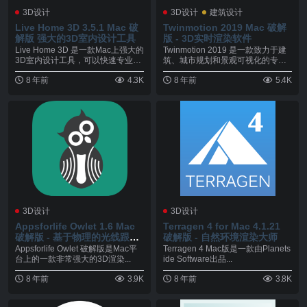
3D设计
3D设计
建筑设计
Live Home 3D 3.5.1 Mac 破
Twinmotion 2019 Mac 破解
解版 强大的3D室内设计工具
版 - 3D实时渲染软件
Live Home 3D 是一款Mac上强大的
Twinmotion 2019 是一款致力于建
3D室内设计工具，可以快速专业的
筑、城市规划和景观可视化的专业3
制...
D...
8 年前
4.3K
8 年前
5.4K
3D设计
3D设计
Appsforlife Owlet 1.6 Mac
Terragen 4 for Mac 4.1.21
破解版 - 基于物理的光线跟踪
破解版 - 自然环境渲染大师
渲染器
Appsforlife Owlet 破解版是Mac平
Terragen 4 Mac版是一款由Planets
台上的一款非常强大的3D渲染...
ide Software出品...
8 年前
3.9K
8 年前
3.8K