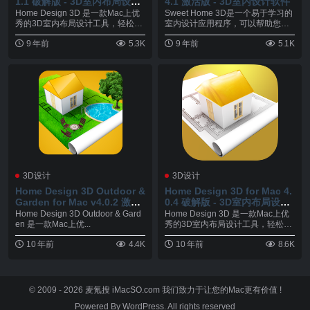
1.1 破解版 - 3D室内布局设计
4.1 激活版 - 3D室内设计软件
工具
Home Design 3D 是一款Mac上优
Sweet Home 3D是一个易于学习的
秀的3D室内布局设计工具，轻松创
室内设计应用程序，可以帮助您绘
建...
制您的房...
9 年前
5.3K
9 年前
5.1K
3D设计
3D设计
Home Design 3D Outdoor &
Home Design 3D for Mac 4.
Garden for Mac v4.0.2 激活
0.4 破解版 - 3D室内布局设计
版 - 3D室外布局设计工具
工具
Home Design 3D Outdoor & Gard
Home Design 3D 是一款Mac上优
en 是一款Mac上优...
秀的3D室内布局设计工具，轻松创
建...
10 年前
4.4K
10 年前
8.6K
© 2009 - 2026
麦氪搜 iMacSO.com
我们致力于让您的Mac更有价值 !
Powered By WordPress. All rights reserved