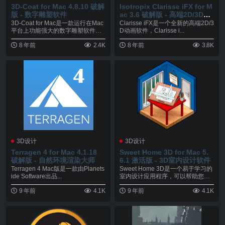
3D-Coat for Mac 4.8.10 破解
Isotropix Clarisse iFX for M
版 - 数字雕塑软件
ac 3.6 破解版 - 高端2D/3D动
画软件
3D-Coat for Mac是一款运行在Mac
Clarisse iFX是一个全新的高端2D/3
平台上功能强大的数字雕塑软件，
D动画软件，Clarisse i...
3...
8 年前
2.4K
8 年前
3.8K
3D设计
3D设计
Terragen 4 for Mac 4.1.18
Sweet Home 3D for Mac 5.
破解版 - 自然环境渲染大师
6.1 激活版 - 3D室内设计软件
Terragen 4 Mac版是一款由Planets
Sweet Home 3D是一个易于学习的
ide Software出品...
室内设计应用程序，可以帮助您绘
制您的房...
9 年前
4.1K
9 年前
4.1K