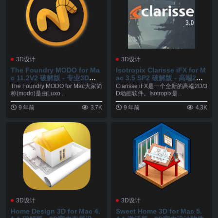
3D设计
3D设计
The Foundry MODO for Ma
Isotropix Clarisse iFX for M
c 11.2V2 破解版 - 专业3D建
ac 3.5 SP2 破解版 - 高端2D/3
模渲染工具
D动画软件
The Foundry MODO for Mac大家简
Clarisse iFX是一个全新的高端2D/3
称(modo)是由Luxo...
D动画软件。Isotropix是...
9 年前
3.7K
9 年前
4.3K
3D设计
3D设计
Home Design 3D for Mac 4.
Sweet Home 3D for Mac 5.