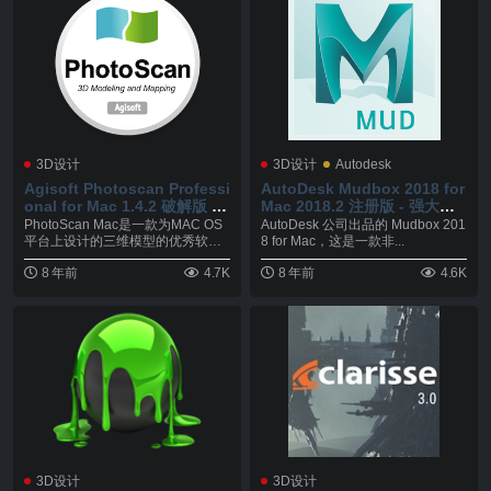
3D设计
3D设计
Autodesk
Agisoft Photoscan Professi
AutoDesk Mudbox 2018 for
onal for Mac 1.4.2 破解版 -
Mac 2018.2 注册版 - 强大的3
先进的基于图像的3D建模解决
D数字雕刻与纹理绘画工具
PhotoScan Mac是一款为MAC OS
AutoDesk 公司出品的 Mudbox 201
方案
平台上设计的三维模型的优秀软件,
8 for Mac，这是一款非...
P...
8 年前
4.7K
8 年前
4.6K
3D设计
3D设计