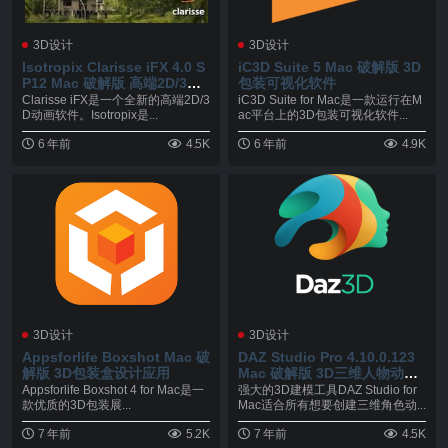
3D设计
3D设计
Isotropix Clarisse iFX 4.0 S
iC3D Suite 5 Mac 破解版 3D
P12 Mac 破解版 高端2D/3D
包装可视化软件
动画软件
Clarisse iFX是一个全新的高端2D/3
iC3D Suite for Mac是一款运行在M
D动画软件。Isotropix是...
ac平台上的3D包装可视化软件...
6 年前
4.5K
6 年前
4.9K
3D设计
3D设计
Appsforlife Boxshot Mac 破
DAZ Studio Pro 4.10.0.123
解版 3D包装盒设计应用
Mac 破解版 3D三维人物动画
制作软件
Appsforlife Boxshot 4 for Mac是一
强大的3D建模工具DAZ Studio for
款优质的3D包装展...
Mac适合所有想要创建三维角色动...
7 年前
5.2K
7 年前
4.5K