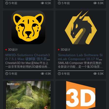
5 年前
6.5K
5 年前
6.9K
3D设计
3D设计
MW3D-Solutions Cheetah3
Simulation Lab Software Si
D 7.5.1 Mac 破解版 强大易用
mLab Composer 10.17 Mac
的3D建模，渲染软件
破解版 3D场景制作渲染软件
Cheetah3D for Mac是Mac平台上
SIMLAB Composer 带来的完整的
一款非常简单好用的3D建模动画
全新设计功能，是一个集3D场景构
渲...
建，...
5 年前
4.9K
6 年前
6.9K