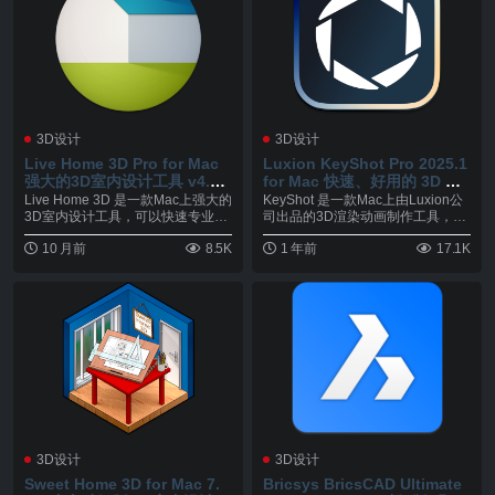
3D设计
3D设计
Live Home 3D Pro for Mac
Luxion KeyShot Pro 2025.1
强大的3D室内设计工具 v4.11.
for Mac 快速、好用的 3D 渲
1
染软件 v14.0.0.176
Live Home 3D 是一款Mac上强大的
KeyShot 是一款Mac上由Luxion公
3D室内设计工具，可以快速专业的
司出品的3D渲染动画制作工具，能
制...
够...
10 月前
8.5K
1 年前
17.1K
3D设计
3D设计
Sweet Home 3D for Mac 7.
Bricsys BricsCAD Ultimate