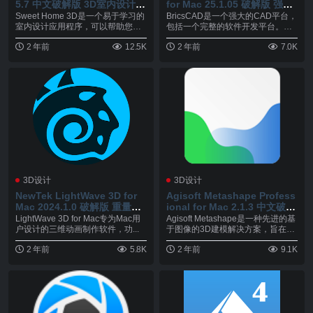
5.7 中文破解版 3D室内设计软
for Mac 25.1.05 破解版 强大
件
的CAD平台
Sweet Home 3D是一个易于学习的
BricsCAD是一个强大的CAD平台，
室内设计应用程序，可以帮助您绘
包括一个完整的软件开发平台。应
制您的房...
用程序开发...
2 年前
12.5K
2 年前
7.0K
3D设计
3D设计
NewTek LightWave 3D for
Agisoft Metashape Profess
Mac 2024.1.0 破解版 重量级3
ional for Mac 2.1.3 中文破解
D设计软件之一
版 3D建模解决方案
LightWave 3D for Mac专为Mac用
Agisoft Metashape是一种先进的基
户设计的三维动画制作软件，功...
于图像的3D建模解决方案，旨在
从...
2 年前
5.8K
2 年前
9.1K