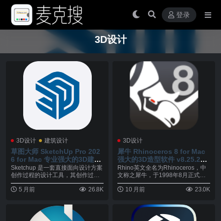
登录
3D设计
3D设计
建筑设计
3D设计
草图大师 SketchUp Pro 202
犀牛 Rhinoceros 8 for Mac
6 for Mac 专业强大的3D建模
强大的3D造型软件 v8.25.253
软件 v26.1.253
14.11002
Sketchup 是一套直接面向设计方案
Rhino英文全名为Rhinoceros，中
创作过程的设计工具，其创作过程
文称之犀牛，于1998年8月正式上
不仅能够充...
市...
5 月前
26.8K
10 月前
23.0K