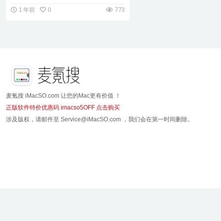
1 年前
0
773
麦氪搜 iMacSO.com 让您的Mac更有价值 ！
正版软件特价优惠码 imacso5OFF 点击购买
涉及版权，请邮件至 Service@iMacSO.com ，我们会在第一时间删除。