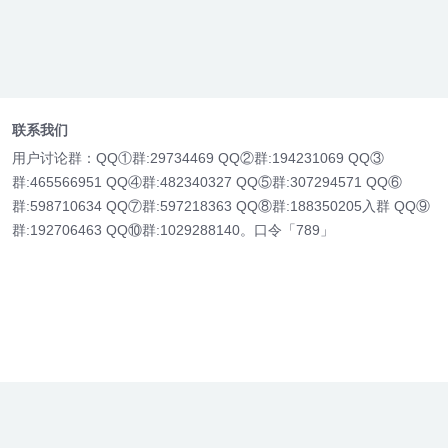
联系我们
用户讨论群：QQ①群:29734469 QQ②群:194231069 QQ③
群:465566951 QQ④群:482340327 QQ⑤群:307294571 QQ⑥
群:598710634 QQ⑦群:597218363 QQ⑧群:188350205入群 QQ⑨
群:192706463 QQ⑩群:1029288140。口令「789」