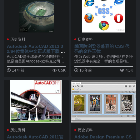
历史资料
历史资料
Autodesk AutoCAD 2013 3
编写跨浏览器兼容的 CSS 代
2/64位简体中文正式版下载 +
码的金科玉律
注册机
AutoCAD是全球著名的绘图软件，
作为 Web 设计师，你的网站在各种
他是由美国Autodesk欧特克公司于
浏览器中有完全一样的表现是很多
二十世...
人的目标，然而...
14 年前
6.5K
16 年前
4.5K
历史资料
历史资料
Autodesk AutoCAD 2011官
Adobe Design Premium CS