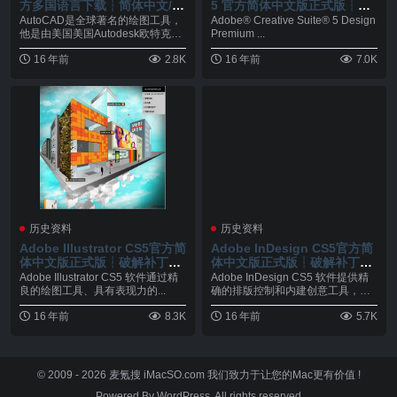
方多国语言下载┆简体中文/繁
5 官方简体中文版正式版┆破
体中文/英文/韩语┆KeyGen┆
解补丁┆KeyGen┆下载
AutoCAD是全球著名的绘图工具，
Adobe® Creative Suite® 5 Design
下载
他是由美国美国Autodesk欧特克公
Premium ...
司于二...
16 年前
2.8K
16 年前
7.0K
历史资料
历史资料
Adobe Illustrator CS5官方简
Adobe InDesign CS5官方简
体中文版正式版┆破解补丁┆
体中文版正式版┆破解补丁┆
KeyGen┆下载
KeyGen┆下载
Adobe Illustrator CS5 软件通过精
Adobe InDesign CS5 软件提供精
良的绘图工具、具有表现力的...
确的排版控制和内建创意工具，这
些...
16 年前
8.3K
16 年前
5.7K
© 2009 - 2026
麦氪搜 iMacSO.com
我们致力于让您的Mac更有价值 !
Powered By WordPress. All rights reserved