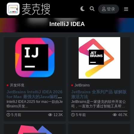
登录
IntelliJ IDEA
开发环境
JetBrains
JetBrains IntelliJ IDEA 2026
JetBrains 全系列产品 破解版
for Mac 最强大的Java编程环
激活方法
境 v2026.1
IntelliJ IDEA 2025 for mac一款由Je
JetBrains是一家捷克的软件开发公
tBrains开发...
司，一直致力于通过智能工具帮助
软件开发人...
5 月前
12.3K
5 年前
46.7K