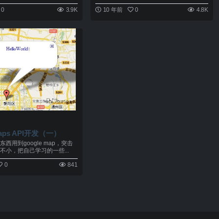
0
3.9K
10 年前
0
4.8K
maps API开发（一）
西用到google map，突击
不小，把自己学习的一些...
0
841