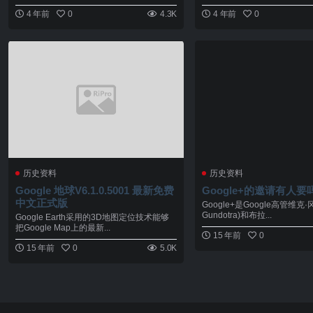
4 年前
0
4.3K
4 年前
0
历史资料
历史资料
Google 地球V6.1.0.5001 最新免费
Google+的邀请有人要
中文正式版
Google+是Google高管维克·
Gundotra)和布拉...
Google Earth采用的3D地图定位技术能够
把Google Map上的最新...
15 年前
0
15 年前
0
5.0K