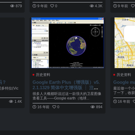
879
9 年前
0
4.3K
9 年前
历史资料
历史资料
吗？
Google Earth Plus（增强版）v5.
Google 
2.1.1329 简体中文增强版 ┆ 注册
冈多特拉(Vic
最近做一个小东
机下载
了一下，收获
很多人大概都听说过这一款强大的卫星图像
查看工具——Google earth（地球...
1.4K
16 年前
16 年前
0
894