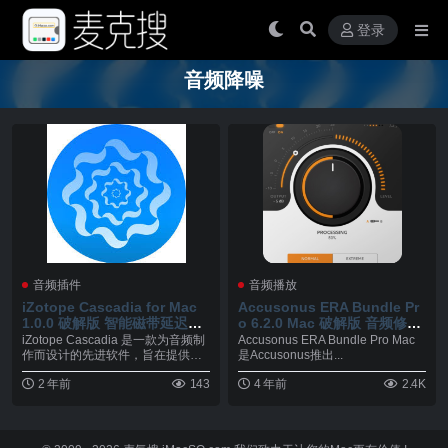
登录
音频降噪
音频插件
音频播放
iZotope Cascadia for Mac
Accusonus ERA Bundle Pr
1.0.0 破解版 智能磁带延迟插
o 6.2.0 Mac 破解版 音频修复
件
降噪处理插件
iZotope Cascadia 是一款为音频制
Accusonus ERA Bundle Pro Mac
作而设计的先进软件，旨在提供高
是Accusonus推出...
效...
2 年前
143
4 年前
2.4K