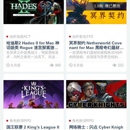
动作游戏ACT
动作射击STG
哈迪斯2 Hades II for Mac 神
冥界契约 Netherworld Cove
话级类 Rogue 迷宫探索游戏
nant for Mac 黑暗奇幻题材的
v1.133066
俯视角3D动作肉鸽游戏 v1.0.2
在冥界之外奋勇战斗，驾驭黑暗巫
一款黑暗奇幻题材的俯视角3D动作
术，与时之泰坦一决高下。在这款
肉鸽游戏。在现世与异界交错的深
屡获殊荣的类 Rog...
渊中，驾驭冥灯之力...
9 月前
840
9 月前
232
角色扮演RPG
角色扮演RPG
国王联赛 2 King’s League II
网络骑士：闪点 Cyber Knigh