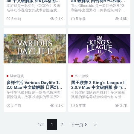
ac 中文破解版 科幻风格的回
ac 破解版 回合制RPG和策略
合制策略战棋游戏
桌面游戏
本游戏是一款受到《XCOM》及著
The Otherside 是一款回合制RPG
名科幻小说启发的战术冒险游戏。
和策略桌面游戏，你将控制四个幸
游戏中，您需要率领...
存者...
5 年前
2.1K
5 年前
4.8K
Mac游戏
Mac游戏
多样生活 Various Daylife 1.
国王联赛 2 King's League II
2.0 Mac 中文破解版 日系幻想
2.0.9 Mac 中文破解版 参与战
角色扮演类冒险游戏
略机制的智慧与荣耀之战
多样生活破解版是一款角色扮演类
引领你的团队迈向胜利！多次荣获
冒险游戏，故事以虚拟的帝国历21
奖项的策略养成游戏续作如今登
1年，新大陆被发现...
场。招揽、训练及统筹不...
5 年前
3.1K
5 年前
2.7K
1/2
1
2
下一页
»