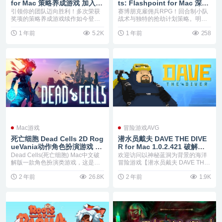
for Mac 策略养成游戏 加入国
ts: Flashpoint for Mac 深度
王联赛，蓄势迎战！v4.0.0
的战术角色扮演体验 v1.9.157
引领你的团队迈向胜利！多次荣获
赛博朋克雇佣兵RPG！回合制小队
奖项的策略养成游戏续作如今登
战术与独特的抢劫计划策略。明智
场。招揽、训练及统筹不...
地组建你的团队；他...
1 年前
5.2K
1 年前
258
Mac游戏
冒险游戏AVG
死亡细胞 Dead Cells 2D Rog
潜水员戴夫 DAVE THE DIVE
ueVania动作角色扮演游戏 v
R for Mac 1.0.2.421 破解版
1.26.0
以神秘蓝洞为背景的海洋冒险
Dead Cells(死亡细胞) Mac中文破
欢迎访问以神秘蓝洞为背景的海洋
游戏
解版一款角色扮演类游戏，这是一
冒险游戏【潜水员戴夫 DAVE THE
款将...
DIVER...
2 年前
26.8K
2 年前
1.9K