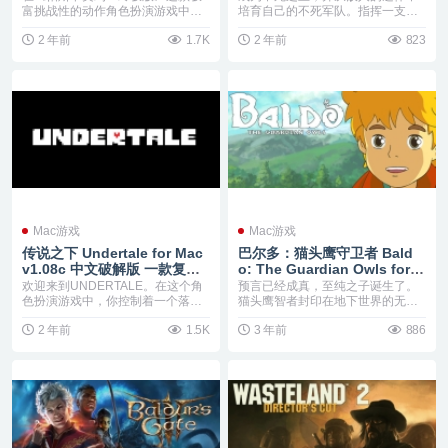
黑暗奇幻风格的动作RPG
略以及砍杀要素的死灵法术动
富挑战性的动作角色扮演游戏中，
培育自己的不死军队。指挥一支不
以先驱者的身份踏入被...
作游戏
死军队，并在遭受生者...
2 年前
1.7K
2 年前
823
Mac游戏
Mac游戏
传说之下 Undertale for Mac
巴尔多：猫头鹰守卫者 Bald
v1.08c 中文破解版 一款复古R
o: The Guardian Owls for M
PG音乐游戏
ac 1.3.0 中文破解版 IGN评测
欢迎来到UNDERTALE。在这个角
预言已经成真，至纯之子诞生了。
4分游戏
色扮演游戏中，你控制着一个落入
猫头鹰智者封印在地下世界的无心
地下怪物世界的...
生物注定会再次复活！
2 年前
1.5K
3 年前
886