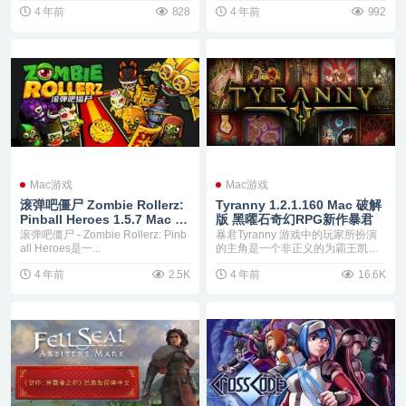
4 年前
828
4 年前
992
Mac游戏
Mac游戏
滚弹吧僵尸 Zombie Rollerz:
Tyranny 1.2.1.160 Mac 破解
Pinball Heroes 1.5.7 Mac 中
版 黑曜石奇幻RPG新作暴君
文破解版 用丰富的弹珠技能来
滚弹吧僵尸 - Zombie Rollerz: Pinb
暴君Tyranny 游戏中的玩家所扮演
狂弹僵尸吧
all Heroes是一...
的主角是一个非正义的为霸王凯洛
斯效力的大坏...
4 年前
2.5K
4 年前
16.6K