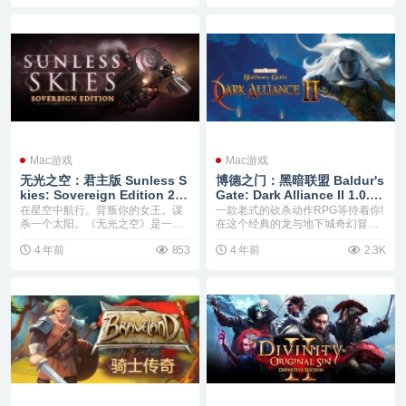
Mac游戏
Mac游戏
无光之空：君主版 Sunless S
博德之门：黑暗联盟 Baldur's
kies: Sovereign Edition 2.0.
Gate: Dark Alliance II 1.0.4
4 Mac 破解版 著名冒险类游戏
Mac 破解版 D&D风格RPG游
在星空中航行。背叛你的女王。谋
一款老式的砍杀动作RPG等待着你!
无光之海的姐妹篇
戏
杀一个太阳。《无光之空》是一款
在这个经典的龙与地下城奇幻冒险
哥特式恐怖角色扮演游...
中，从五个英雄中...
4 年前
853
4 年前
2.3K