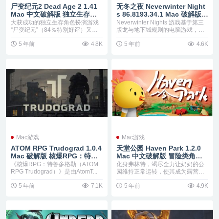
尸变纪元2 Dead Age 2 1.41
无冬之夜 Neverwinter Night
Mac 中文破解版 独立生存角
s 86.8193.34.1 Mac 破解版
色扮演游戏
角色扮演类游戏
大获成功的独立生存角色扮演游戏
Neverwinter Nights 游戏基于第三
“尸变纪元”（84％特别好评）又回
版龙与地下城规则的电脑游戏，
来了！在这款得到...
通...
5 年前
4.8K
5 年前
4.6K
Mac游戏
Mac游戏
ATOM RPG Trudograd 1.0.4
天堂公园 Haven Park 1.2.0
Mac 破解版 核爆RPG：特鲁
Mac 中文破解版 冒险类角色
多格勒
扮演游戏
《核爆RPG：特鲁多格勒（ATOM
化身弗林特，竭尽全力让奶奶的公
RPG Trudograd）》是由AtomT...
园维持正常运转，使其成为露营者
享受欢乐时光的好地方...
5 年前
7.1K
5 年前
4.9K