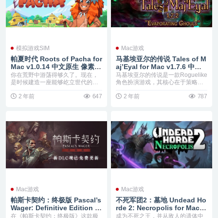
模拟游戏SIM
Mac游戏
帕夏时代 Roots of Pacha for
马基埃亚尔的传说 Tales of M
Mac v1.0.14 中文原生 像素模
aj’Eyal for Mac v1.7.6 中文
拟经营
破解版 Roguelike角色扮演游
你在荒野中游荡得够久了。现在，
马基埃亚尔的传说是一款Roguelike
戏
是时候建造一座能够屹立世代的村
角色扮演游戏，其核心在于策略性
庄了。和你的好友们一...
回合制战斗...
2 年前
647
2 年前
787
Mac游戏
Mac游戏
帕斯卡契约：终极版 Pascal’s
不死军团2：墓地 Undead Ho
Wager: Definitive Edition fo
rde 2: Necropolis for Mac v
r Mac v1.0.101 中文破解版
1.2.2 中文原生 有着RPG、战
在《帕斯卡契约：终极版》这款极
成为不死之王，并从敌人的遗体中