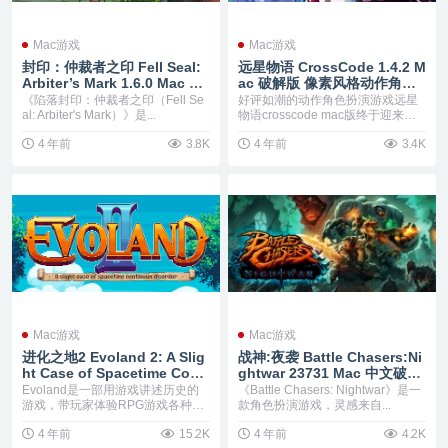
Mac游戏
Mac游戏
封印：仲裁者之印 Fell Seal:
远星物语 CrossCode 1.4.2 M
Arbiter’s Mark 1.6.0 Mac 中
ac 破解版 像素风格动作角色
文破解版 陷落封印：仲裁者之
扮演游戏
《陷落封印：仲裁者之印（Fell Se
好评如潮的动作角色扮演游戏远星
印 策略战棋角色扮演游戏
al: Arbiter's Mark）》是...
物语crosscode mac版终于迎来了
新版本的...
4 年前
3.8K
4 年前
3.4K
Mac游戏
Mac游戏
进化之地2 Evoland 2: A Slig
战神:夜袭 Battle Chasers:Ni
ht Case of Spacetime Conti
ghtwar 23731 Mac 中文破解
nuum Disorder 2.0.0.1 Mac
版 回合制战斗的角色扮演游戏
Evoland是一部用游戏讲述历史的
《Battle Chasers: Nightwar》是一
破解版 浓浓塞尔达风格的进化
游戏，带玩家体验RPG游戏各种玩
款角色扮演游戏，灵感来自...
之地
法和进化史的...
4 年前
15.2K
4 年前
4.2K