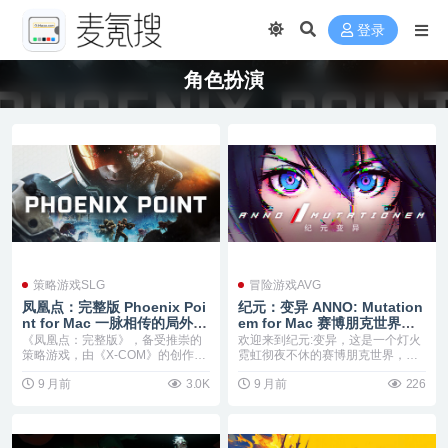
登录
角色扮演
策略游戏SLG
冒险游戏AVG
凤凰点：完整版 Phoenix Poi
纪元：变异 ANNO: Mutation
nt for Mac 一脉相传的局外运
em for Mac 赛博朋克世界风
营与局内战旗SLG 打异形 v1.
格游戏 v1.2.00.00
《凤凰点：完整版》，备受推崇的
欢迎来到纪元:变异，这是一个灯火
30.1.Incl.DLC
策略游戏，由《X-COM》的创作者
霓虹彻夜不休的赛博朋克世界，血
精心打造，现已推...
筹在巨型企业中翻涌...
9 月前
3.0K
9 月前
226