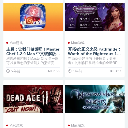
Mac游戏
Mac游戏
主厨：让我们做饭吧！Master
开拓者:正义之怒 Pathfinder:
Chef 1.2.0 Mac 中文破解版
Wrath of the Righteous 1.1.
主厨角色扮演类游戏
3e Mac 中文破解版 一个天使
您喜爱厨艺吗？MasterChef是一款
在由备受好评的《开拓者：拥王
和恶魔的神话战争
可以展示您的烹饪能力的烹饪竞赛
者》的制作团队所推出的全新RPG
游戏，在游...
史诗巨作中，踏上旅程...
5 年前
2.6K
5 年前
3.5K
Mac游戏
Mac游戏