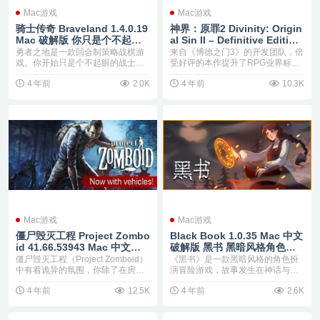
Mac游戏
Mac游戏
骑士传奇 Braveland 1.4.0.19
神界：原罪2 Divinity: Origin
Mac 破解版 你只是个不起眼
al Sin II – Definitive Edition
的战士的儿子
3.6.117.3735 Mac 破解版 角
勇者之地是一款回合制策略战棋游
来自《博德之门3》的开发团队，倍
色扮演游戏
戏。你开始只是个不起眼的战士的
受好评的本作提升了RPG业界标
儿子，村庄被残酷地袭...
杆。召集你的队伍，...
4 年前
2.0K
4 年前
10.3K
Mac游戏
Mac游戏
僵尸毁灭工程 Project Zombo
Black Book 1.0.35 Mac 中文
id 41.66.53943 Mac 中文破
破解版 黑书 黑暗风格角色扮
解版 角色扮演RPG
演游戏
僵尸毁灭工程（Project Zomboid）
《黑书》是一款黑暗风格的角色扮
中有着诡异的氛围，你除了在房间
演冒险游戏，故事发生在神话与现
里短...
实交织的世界里。玩家...
4 年前
12.5K
4 年前
2.6K