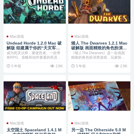
Mac游戏
Mac游戏
Undead Horde 1.2.0 Mac 破
矮人 The Dwarves 1.2.1 Mac
解版 组建属于你的“天灾军团”
破解版 画面精致的角色扮演冒
吧
险类游戏
成为死灵法师，驱使死者。一款带
《矮人The Dwarves》是一款画面
有RPG、策略和动作要素的死灵法
精致的角色扮演类游戏，玩家扮演
术游戏。在生者的国...
一个叫Tu...
5 年前
2.6K
5 年前
2.9K
Mac游戏
Mac游戏
太空国土 Spaceland 1.4.1 M
另一边 The Otherside 5.0 M