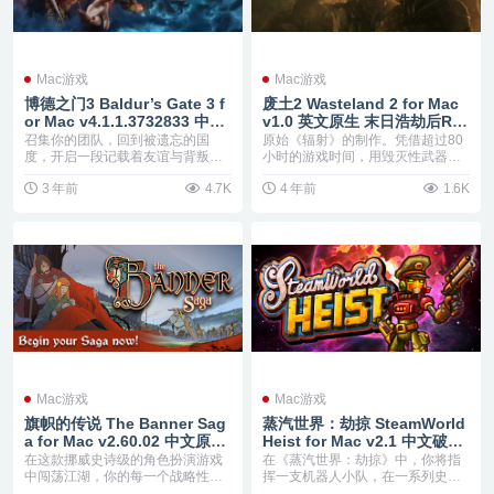
Mac游戏
Mac游戏
博德之门3 Baldur’s Gate 3 f
废土2 Wasteland 2 for Mac
or Mac v4.1.1.3732833 中文
v1.0 英文原生 末日浩劫后RP
原生版 附数字豪华版DLC
G游戏
召集你的团队，回到被遗忘的国
原始《辐射》的制作。凭借超过80
度，开启一段记载着友谊与背叛、
小时的游戏时间，用毁灭性武器装
牺牲与生存、以及至上力...
备游侠小队，测试你...
3 年前
4.7K
4 年前
1.6K
Mac游戏
Mac游戏
旗帜的传说 The Banner Sag
蒸汽世界：劫掠 SteamWorld
a for Mac v2.60.02 中文原生
Heist for Mac v2.1 中文破解
挪威史诗级的角色扮演游戏
版 横版回合制策略射击游戏
在这款挪威史诗级的角色扮演游戏
在《蒸汽世界：劫掠》中，你将指
中闯荡江湖，你的每一个战略性的
挥一支机器人小队，在一系列史诗
选择都会影响全程。在...
般的战斗中勇往直前。...