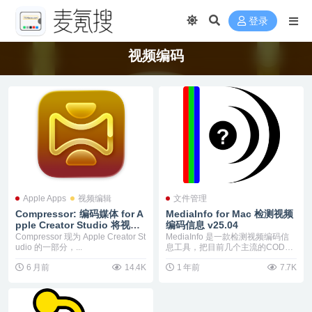
登录
视频编码
Apple Apps
视频编辑
文件管理
Compressor: 编码媒体 for A
MediaInfo for Mac 检测视频
pple Creator Studio 将视频
编码信息 v25.04
导出为任何格式 v5.0
Compressor 现为 Apple Creator St
MediaInfo 是一款检测视频编码信
udio 的一部分，...
息工具，把目前几个主流的CODEC
vi...
6 月前
14.4K
1 年前
7.7K