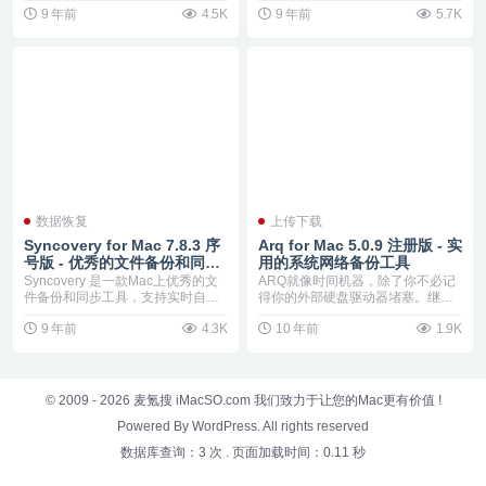
9 年前
4.5K
9 年前
5.7K
数据恢复
上传下载
Syncovery for Mac 7.8.3 序
Arq for Mac 5.0.9 注册版 - 实
号版 - 优秀的文件备份和同步
用的系统网络备份工具
工具
Syncovery 是一款Mac上优秀的文
ARQ就像时间机器，除了你不必记
件备份和同步工具，支持实时自动
得你的外部硬盘驱动器堵塞。继最
备份，S...
初的备份，自动的A...
9 年前
4.3K
10 年前
1.9K
© 2009 - 2026
麦氪搜 iMacSO.com
我们致力于让您的Mac更有价值 !
Powered By WordPress. All rights reserved
数据库查询：3 次
.
页面加载时间：0.11 秒