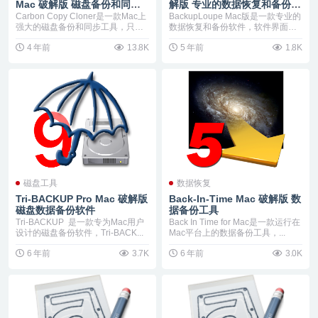
Mac 破解版 磁盘备份和同步
解版 专业的数据恢复和备份软
工具
件
Carbon Copy Cloner是一款Mac上
BackupLoupe Mac版是一款专业的
强大的磁盘备份和同步工具，只
数据恢复和备份软件，软件界面干
要...
净，友...
4 年前
13.8K
5 年前
1.8K
磁盘工具
数据恢复
Tri-BACKUP Pro Mac 破解版
Back-In-Time Mac 破解版 数
磁盘数据备份软件
据备份工具
Tri-BACKUP 是一款专为Mac用户
Back In Time for Mac是一款运行在
设计的磁盘备份软件，Tri-BACK...
Mac平台上的数据备份工具，...
6 年前
3.7K
6 年前
3.0K