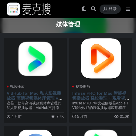
登录
媒体管理
视频播放
视频播放
VidHub for Mac 私人影视播
Infuse PRO for Mac 智能视
放器 高清视频媒体库管理 v2.
频播放器 轻松整理 + 观看视频
1.8
v8.4.1
这是一款带高清视频媒体库管理的
Infuse PRO 7中文破解版是Apple T
私人影视播放器。VidHub支持添加
V最受欢迎的媒体播放器应用程序...
本地视频文件，...
4 月前
7.7K
5 月前
31.0K