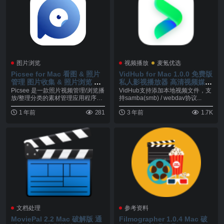
图片浏览
视频播放
麦氪优选
Picsee for Mac 看图 & 照片
VidHub for Mac 1.0.0 免费版
管理 图片收集 & 照片浏览 &
私人影视播放器 高清视频媒体
照片视频媒体库 v1.7.6
库管理
Picsee 是一款照片视频管理/浏览播
VidHub支持添加本地视频文件，支
放/整理分类的素材管理应用程序！
持samba(smb) / webdav协议...
能采集收...
1 年前
281
3 年前
1.7K
文档处理
参考资料
MoviePal 2.2 Mac 破解版 通
Filmographer 1.0.4 Mac 破