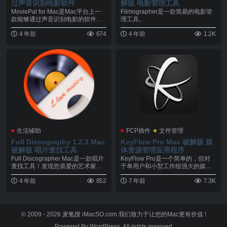
过声音识别电影软件
解版 电影管理工具
MoviePal for Mac是Mac平台上一
Filmographer是一款简易的电影管
款能够通过声音识别电影的软件，
理工具。
M...
4 年前
674
4 年前
1.2K
生活辅助
FCP插件
文件管理
Full Discography 1.2.3 Mac
KeyFlow Pro Mac 破解版 媒
破解版 唱片查找工具
体资源管理应用程序
Full Discographer Mac是一款唱片
KeyFlow Pro是一个简单的，但对
查找工具！发现您喜爱的艺术家...
于单用户和小型工作组强大的媒体
资源管理应...
4 年前
852
7 年前
7.3K
© 2009 - 2026
麦氪搜 iMacSO.com
我们致力于让您的Mac更有价值 !
Powered By WordPress. All rights reserved