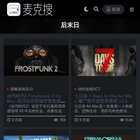
登录
后末日
策略游戏SLG
动作游戏ACT
冰汽时代2 Frostpunk 2 for
七日杀 7 Days to Die for Ma
Mac 末日生存类城市营造游戏
c 僵尸类开放世界游戏 v2.5
v1.5.3
《冰汽时代2》设定于末日暴风雪肆
七日杀 for Mac是一款集第一人称射
虐地球 30 年后的社会。你要在这款
击、恐怖生存、塔防与角色扮演要
社会生存游戏...
素于一身的...
9 月前
768
9 月前
8.4K