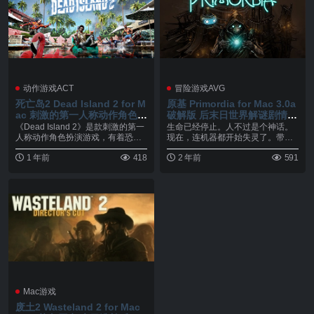
动作游戏ACT
冒险游戏AVG
死亡岛2 Dead Island 2 for M
原基 Primordia for Mac 3.0a
ac 刺激的第一人称动作角色扮
破解版 后末日世界解谜剧情游
演游戏 v1.01.Incl.DLC
戏
《Dead Island 2》是款刺激的第一
生命已经停止。人不过是个神话。
人称动作角色扮演游戏，有着恐
现在，连机器都开始失灵了。带领
怖、黑色...
Horatio Nu...
1 年前
418
2 年前
591
Mac游戏
废土2 Wasteland 2 for Mac